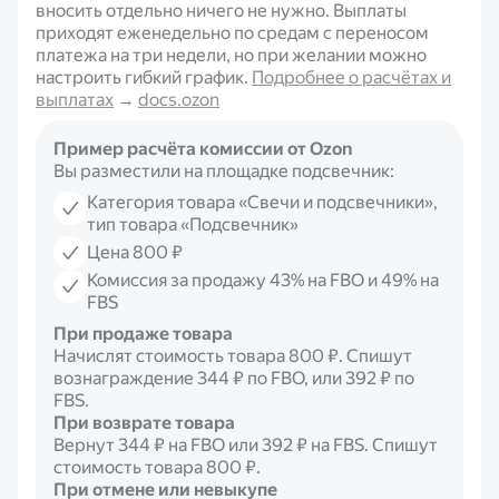
вносить отдельно ничего не нужно. Выплаты
приходят еженедельно по средам с переносом
платежа на три недели, но при желании можно
настроить гибкий график.
Подробнее о расчётах и
выплатах
→
docs.ozon
Пример расчёта комиссии от Ozon
Вы разместили на площадке подсвечник:
Категория товара «Свечи и подсвечники»,
тип товара «Подсвечник»
Цена 800 ₽
Комиссия за продажу 43% на FBO и 49% на
FBS
При продаже товара
Начислят стоимость товара
800 ₽
. Спишут
вознаграждение
344 ₽
по FBO, или
392 ₽
по
FBS.
При возврате товара
Вернут
344 ₽
на FBO или
392 ₽
на FBS. Спишут
стоимость товара 800 ₽.
При отмене или невыкупе