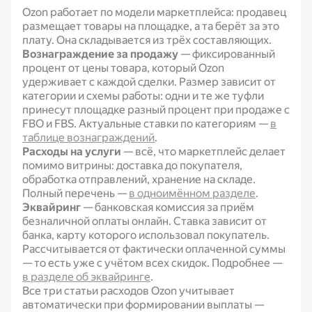
Ozon работает по модели маркетплейса: продавец
размещает товары на площадке, а та берёт за это
плату. Она складывается из трёх составляющих.
Вознаграждение за продажу
— фиксированный
процент от цены товара, который Ozon
удерживает с каждой сделки. Размер зависит от
категории и схемы работы: одни и те же туфли
принесут площадке разный процент при продаже с
FBO и FBS. Актуальные ставки по категориям —
в
таблице вознаграждений
.
Расходы на услуги
— всё, что маркетплейс делает
помимо витрины: доставка до покупателя,
обработка отправлений, хранение на складе.
Полный перечень —
в одноимённом разделе
.
Эквайринг
— банковская комиссия за приём
безналичной оплаты онлайн. Ставка зависит от
банка, карту которого использовал покупатель.
Рассчитывается от фактически оплаченной суммы
— то есть уже с учётом всех скидок. Подробнее —
в разделе об эквайринге
.
Все три статьи расходов Ozon учитывает
автоматически при формировании выплаты —