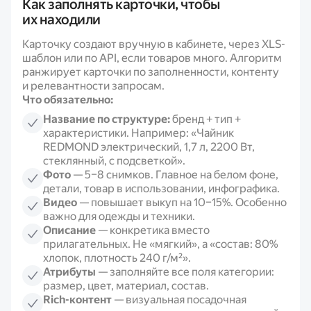
Как заполнять карточки, чтобы
их находили
Карточку создают вручную в кабинете, через XLS-
шаблон или по API, если товаров много. Алгоритм
ранжирует карточки по заполненности, контенту
и релевантности запросам.
Что обязательно:
Название по структуре:
бренд + тип +
характеристики. Например: «Чайник
REDMOND электрический, 1,7 л, 2200 Вт,
стеклянный, с подсветкой».
Фото
— 5–8 снимков. Главное на белом фоне,
детали, товар в использовании, инфографика.
Видео
— повышает выкуп на 10–15%. Особенно
важно для одежды и техники.
Описание
— конкретика вместо
прилагательных. Не «мягкий», а «состав: 80%
хлопок, плотность 240 г/м²».
Атрибуты
— заполняйте все поля категории:
размер, цвет, материал, состав.
Rich-контент
— визуальная посадочная