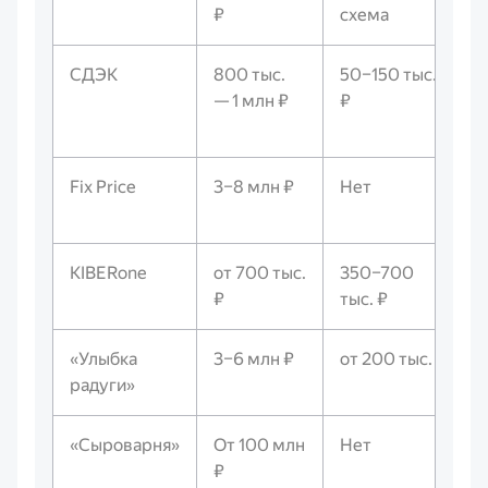
₽
схема
СДЭК
800 тыс.
50–150 тыс.
— 1 млн ₽
₽
Fix Price
3–8 млн ₽
Нет
KIBERone
от 700 тыс.
350–700
₽
тыс. ₽
«Улыбка
3–6 млн ₽
от 200 тыс. ₽
радуги»
«Сыроварня»
От 100 млн
Нет
₽