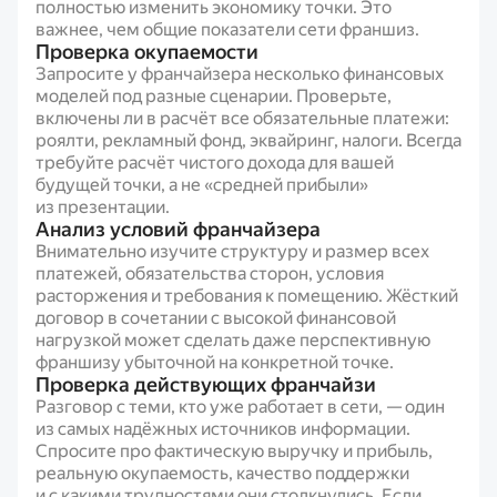
полностью изменить экономику точки. Это
важнее, чем общие показатели сети франшиз.
Проверка окупаемости
Запросите у франчайзера несколько финансовых
моделей под разные сценарии. Проверьте,
включены ли в расчёт все обязательные платежи:
роялти, рекламный фонд, эквайринг, налоги. Всегда
требуйте расчёт чистого дохода для вашей
будущей точки, а не «средней прибыли»
из презентации.
Анализ условий франчайзера
Внимательно изучите структуру и размер всех
платежей, обязательства сторон, условия
расторжения и требования к помещению. Жёсткий
договор в сочетании с высокой финансовой
нагрузкой может сделать даже перспективную
франшизу убыточной на конкретной точке.
Проверка действующих франчайзи
Разговор с теми, кто уже работает в сети, — один
из самых надёжных источников информации.
Спросите про фактическую выручку и прибыль,
реальную окупаемость, качество поддержки
и с какими трудностями они столкнулись. Если