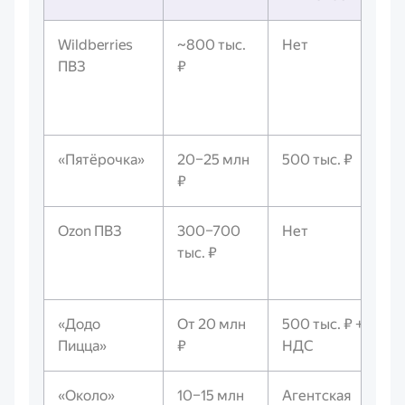
Wildberries
~800 тыс.
Нет
ПВЗ
₽
«Пятёрочка»
20–25 млн
500 тыс. ₽
₽
Ozon ПВЗ
300–700
Нет
тыс. ₽
«Додо
От 20 млн
500 тыс. ₽ +
Пицца»
₽
НДС
«Около»
10–15 млн
Агентская