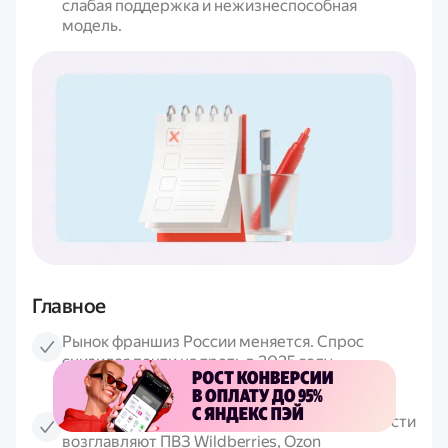
слабая поддержка и нежизнеспособная
модель.
Главное
Рынок франшиз России меняется. Спрос
снизился почти на треть в 2025 году,
но качество оставшихся игроков в среднем
стало выше.
Актуальный рейтинг франшиз по популярности
возглавляют ПВЗ Wildberries, Ozon