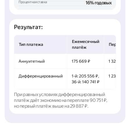
Процентная ставка
16% годовых
Результат:
Ежемесячный
Тип платежа
Переплат
платёж
Аннуитетный
175 669 ₽
1 324 084 ₽
Дифференцированный
1-й: 205 556 ₽,
1 233 333 ₽
36-й: 140 741 ₽
При равных условиях дифференцированный
платёж даёт экономию на переплате 90 751 ₽,
но первый платёж выше на 29 887 ₽.