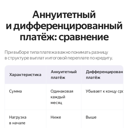
Аннуитетный
и дифференцированный
платёж: сравнение
При выборе типа платежа важно понимать разницу
в структуре выплат и итоговой переплате по кредиту.
Аннуитетный
Дифференцированны
Характеристика
платёж
платёж
Сумма
Одинаковая
Убывает к концу срок
каждый
месяц
Нагрузка
Ниже
Выше
в начале