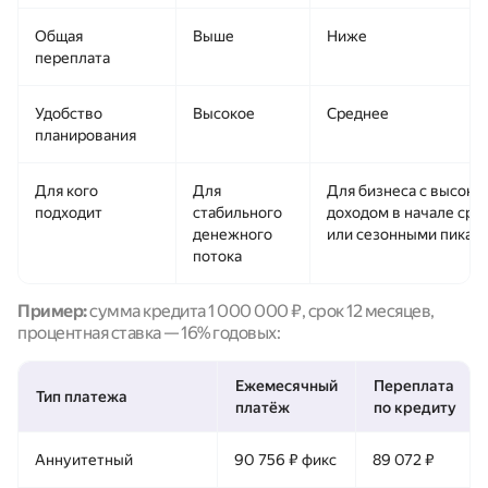
Общая
Выше
Ниже
переплата
Удобство
Высокое
Среднее
планирования
Для кого
Для
Для бизнеса с высоки
подходит
стабильного
доходом в начале сро
денежного
или сезонными пикам
потока
Пример:
сумма кредита 1 000 000 ₽, срок 12 месяцев,
процентная ставка — 16% годовых:
Ежемесячный
Переплата
Тип платежа
платёж
по кредиту
Аннуитетный
90 756 ₽ фикс
89 072 ₽