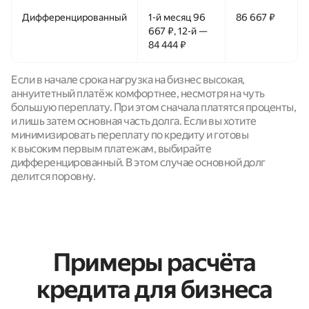
Дифференцированный
1-й месяц 96
86 667 ₽
667 ₽, 12-й —
84 444 ₽
Если в начале срока нагрузка на бизнес высокая,
аннуитетный платёж комфортнее, несмотря на чуть
большую переплату. При этом сначала платятся проценты,
и лишь затем основная часть долга. Если вы хотите
минимизировать переплату по кредиту и готовы
к высоким первым платежам, выбирайте
дифференцированный. В этом случае основной долг
делится поровну.
Примеры расчёта
кредита для бизнеса