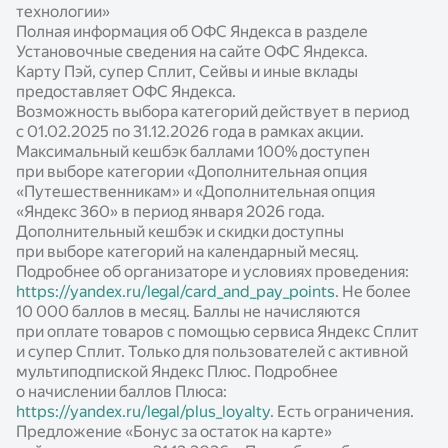
Безопасность
технологии»
Выгода для партнёров
Полная информация об ОФС Яндекса в разделе
Установочные сведения на сайте ОФС Яндекса.
Готовые модули
Карту Пэй, супер Сплит, Сейвы и иные вклады
предоставляет ОФС Яндекса.
Документация по работе с сервисами
Возможность выбора категорий действует в период
с 01.02.2025 по 31.12.2026 года в рамках акции.
Опыт наших партнёров
Максимальный кешбэк баллами 100% доступен
Новости
при выборе категории «Дополнительная опция
«Путешественникам» и «Дополнительная опция
Статьи
«Яндекс 360» в период января 2026 года.
Дополнительный кешбэк и скидки доступны
Калькуляторы
при выборе категорий на календарный месяц.
Подробнее об организаторе и условиях проведения:
https://yandex.ru/legal/card_and_pay_points
. Не более
10 000 баллов в месяц. Баллы не начисляются
при оплате товаров с помощью сервиса Яндекс Сплит
и супер Сплит. Только для пользователей с активной
мультиподпиской Яндекс Плюс. Подробнее
о начислении баллов Плюса:
https://yandex.ru/legal/plus_loyalty
. Есть ограничения.
Предложение «Бонус за остаток на карте»