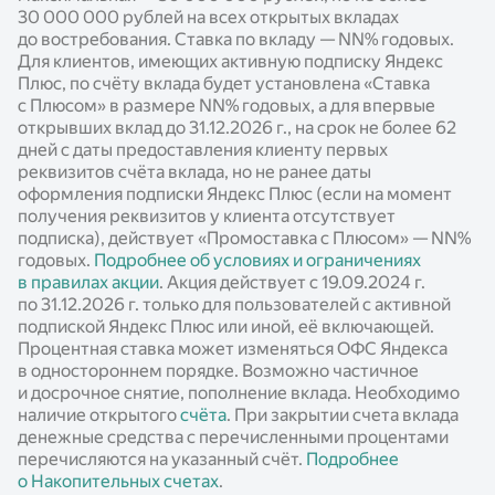
30 000 000 рублей на всех открытых вкладах
до востребования. Ставка по вкладу —
NN%
годовых.
Для клиентов, имеющих активную подписку Яндекс
Плюс, по счёту вклада будет установлена «Ставка
с Плюсом» в размере
NN%
годовых, а для впервые
открывших вклад до 31.12.2026 г., на срок не более 62
дней с даты предоставления клиенту первых
реквизитов счёта вклада, но не ранее даты
оформления подписки Яндекс Плюс (если на момент
получения реквизитов у клиента отсутствует
подписка), действует «Промоставка с Плюсом» —
NN%
годовых.
Подробнее об условиях и ограничениях
в правилах акции
. Акция действует c 19.09.2024 г.
по 31.12.2026 г. только для пользователей с активной
подпиской Яндекс Плюс или иной, её включающей.
Процентная ставка может изменяться ОФС Яндекса
в одностороннем порядке. Возможно частичное
и досрочное снятие, пополнение вклада. Необходимо
наличие открытого
счёта
. При закрытии счета вклада
денежные средства с перечисленными процентами
перечисляются на указанный счёт.
Подробнее
о Накопительных счетах
.