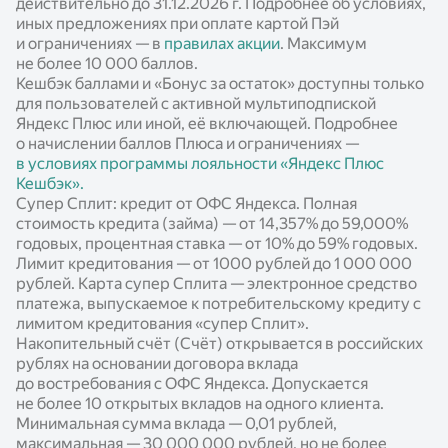
действительно до 31.12.2026 г. Подробнее об условиях,
иных предложениях при оплате картой Пэй
и ограничениях — в
правилах акции
. Максимум
не более 10 000 баллов.
Кешбэк баллами и «Бонус за остаток» доступны только
для пользователей с активной мультиподпиской
Яндекс Плюс или иной, её включающей. Подробнее
о начислении баллов Плюса и ограничениях —
в условиях программы лояльности «Яндекс Плюс
Кешбэк».
Супер Сплит: кредит от ОФС Яндекса. Полная
стоимость кредита (займа) — от 14,357% до 59,000%
годовых, процентная ставка — от 10% до 59% годовых.
Лимит кредитования — от 1000 рублей до 1 000 000
рублей. Карта супер Сплита — электронное средство
платежа, выпускаемое к потребительскому кредиту с
лимитом кредитования «супер Сплит».
Накопительный счёт (Счёт) открывается в российских
рублях на основании договора вклада
до востребования с ОФС Яндекса. Допускается
не более 10 открытых вкладов на одного клиента.
Минимальная сумма вклада — 0,01 рублей,
максимальная — 30 000 000 рублей, но не более