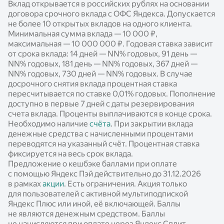
Вклад открывается в российских рублях на основании
договора срочного вклада с ОФС Яндекса. Допускается
не более 10 открытых вкладов на одного клиента.
Минимальная сумма вклада — 10 000 ₽,
максимальная — 10 000 000 ₽. Годовая ставка зависит
от срока вклада: 14 дней —
NN%
годовых, 91 день —
NN%
годовых, 181 день —
NN%
годовых, 367 дней —
NN%
годовых, 730 дней —
NN%
годовых. В случае
досрочного снятия вклада процентная ставка
пересчитывается по ставке 0,01% годовых. Пополнение
доступно в первые 7 дней с даты резервирования
счета вклада. Проценты выплачиваются в конце срока.
Необходимо наличие
счёта
. При закрытии вклада
денежные средства с начисленными процентами
переводятся на указанный счёт. Процентная ставка
фиксируется на весь срок вклада.
Предложение о кешбэке баллами при оплате
с помощью Яндекс Пэй действительно до 31.12.2026
в рамках
акции
. Есть ограничения. Акция только
для пользователей с активной мультиподпиской
Яндекс Плюс или иной, её включающей. Баллы
не являются денежным средством. Баллы
не начисляются при оплате через Яндекс Сплит.