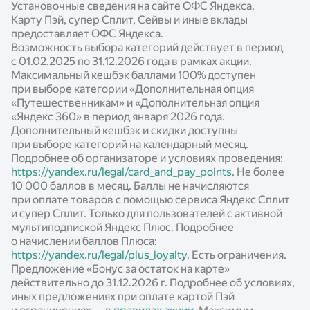
Установочные сведения на сайте ОФС Яндекса.
Готовые модули
Карту Пэй, супер Сплит, Сейвы и иные вклады
предоставляет ОФС Яндекса.
Документация по работе с сервисами
Возможность выбора категорий действует в период
с 01.02.2025 по 31.12.2026 года в рамках акции.
Опыт наших партнёров
Максимальный кешбэк баллами 100% доступен
Новости
при выборе категории «Дополнительная опция
«Путешественникам» и «Дополнительная опция
Статьи
«Яндекс 360» в период января 2026 года.
Дополнительный кешбэк и скидки доступны
Калькуляторы
при выборе категорий на календарный месяц.
Подробнее об организаторе и условиях проведения:
https://yandex.ru/legal/card_and_pay_points
. Не более
10 000 баллов в месяц. Баллы не начисляются
при оплате товаров с помощью сервиса Яндекс Сплит
и супер Сплит. Только для пользователей с активной
мультиподпиской Яндекс Плюс. Подробнее
о начислении баллов Плюса:
https://yandex.ru/legal/plus_loyalty
. Есть ограничения.
Предложение «Бонус за остаток на карте»
действительно до 31.12.2026 г. Подробнее об условиях,
иных предложениях при оплате картой Пэй