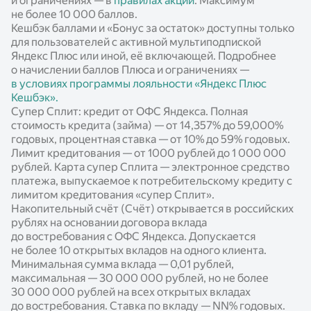
и ограничениях — в
правилах акции
. Максимум
не более 10 000 баллов.
Кешбэк баллами и «Бонус за остаток» доступны только
для пользователей с активной мультиподпиской
Яндекс Плюс или иной, её включающей. Подробнее
о начислении баллов Плюса и ограничениях —
в условиях программы лояльности «Яндекс Плюс
Кешбэк».
Супер Сплит: кредит от ОФС Яндекса. Полная
стоимость кредита (займа) — от 14,357% до 59,000%
годовых, процентная ставка — от 10% до 59% годовых.
Лимит кредитования — от 1000 рублей до 1 000 000
рублей. Карта супер Сплита — электронное средство
платежа, выпускаемое к потребительскому кредиту с
лимитом кредитования «супер Сплит».
Накопительный счёт (Счёт) открывается в российских
рублях на основании договора вклада
до востребования с ОФС Яндекса. Допускается
не более 10 открытых вкладов на одного клиента.
Минимальная сумма вклада — 0,01 рублей,
максимальная — 30 000 000 рублей, но не более
30 000 000 рублей на всех открытых вкладах
до востребования. Ставка по вкладу —
NN%
годовых.