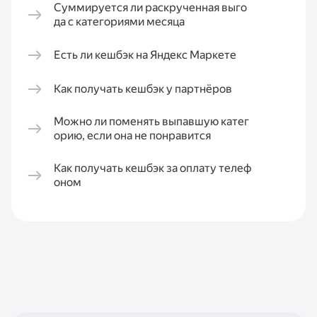
Суммируется ли раскрученная выго
да с категориями месяца
Есть ли кешбэк на Яндекс Маркете
Как получать кешбэк у партнёров
Можно ли поменять выпавшую катег
орию, если она не понравится
Как получать кешбэк за оплату телеф
оном