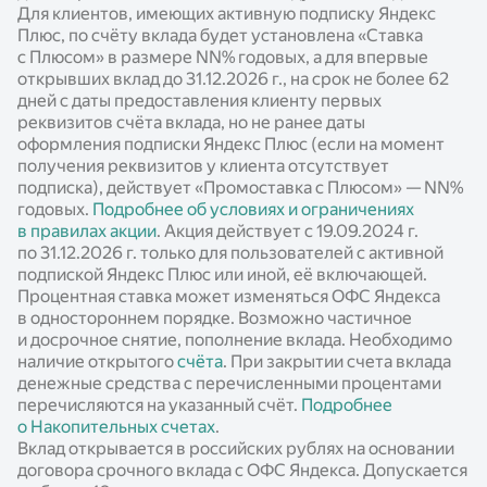
Для клиентов, имеющих активную подписку Яндекс
Плюс, по счёту вклада будет установлена «Ставка
с Плюсом» в размере
NN%
годовых, а для впервые
открывших вклад до 31.12.2026 г., на срок не более 62
дней с даты предоставления клиенту первых
реквизитов счёта вклада, но не ранее даты
оформления подписки Яндекс Плюс (если на момент
получения реквизитов у клиента отсутствует
подписка), действует «Промоставка с Плюсом» —
NN%
годовых.
Подробнее об условиях и ограничениях
в правилах акции
. Акция действует c 19.09.2024 г.
по 31.12.2026 г. только для пользователей с активной
подпиской Яндекс Плюс или иной, её включающей.
Процентная ставка может изменяться ОФС Яндекса
в одностороннем порядке. Возможно частичное
и досрочное снятие, пополнение вклада. Необходимо
наличие открытого
счёта
. При закрытии счета вклада
денежные средства с перечисленными процентами
перечисляются на указанный счёт.
Подробнее
о Накопительных счетах
.
Вклад открывается в российских рублях на основании
договора срочного вклада с ОФС Яндекса. Допускается