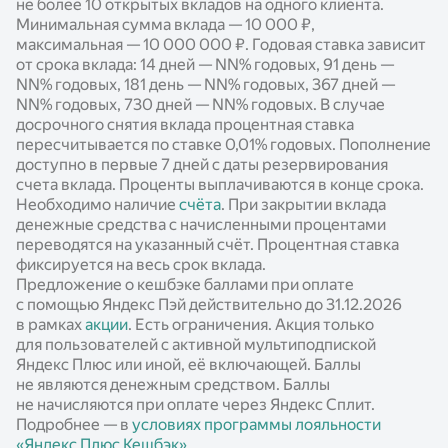
не более 10 открытых вкладов на одного клиента.
Минимальная сумма вклада — 10 000 ₽,
максимальная — 10 000 000 ₽. Годовая ставка зависит
от срока вклада: 14 дней —
NN%
годовых, 91 день —
NN%
годовых, 181 день —
NN%
годовых, 367 дней —
NN%
годовых, 730 дней —
NN%
годовых. В случае
досрочного снятия вклада процентная ставка
пересчитывается по ставке 0,01% годовых. Пополнение
доступно в первые 7 дней с даты резервирования
счета вклада. Проценты выплачиваются в конце срока.
Необходимо наличие
счёта
. При закрытии вклада
денежные средства с начисленными процентами
переводятся на указанный счёт. Процентная ставка
фиксируется на весь срок вклада.
Предложение о кешбэке баллами при оплате
с помощью Яндекс Пэй действительно до 31.12.2026
в рамках
акции
. Есть ограничения. Акция только
для пользователей с активной мультиподпиской
Яндекс Плюс или иной, её включающей. Баллы
не являются денежным средством. Баллы
не начисляются при оплате через Яндекс Сплит.
Подробнее — в
условиях программы лояльности
«Яндекс Плюс Кешбэк»
.