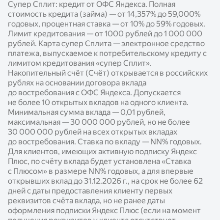
Супер Сплит: кредит от ОФС Яндекса. Полная
стоимость кредита (займа) — от 14,357% до 59,000%
годовых, процентная ставка — от 10% до 59% годовых.
Лимит кредитования — от 1000 рублей до 1 000 000
рублей. Карта супер Сплита — электронное средство
платежа, выпускаемое к потребительскому кредиту с
лимитом кредитования «супер Сплит».
Накопительный счёт (Счёт) открывается в российских
рублях на основании договора вклада
до востребования с ОФС Яндекса. Допускается
не более 10 открытых вкладов на одного клиента.
Минимальная сумма вклада — 0,01 рублей,
максимальная — 30 000 000 рублей, но не более
30 000 000 рублей на всех открытых вкладах
до востребования. Ставка по вкладу —
NN%
годовых.
Для клиентов, имеющих активную подписку Яндекс
Плюс, по счёту вклада будет установлена «Ставка
с Плюсом» в размере
NN%
годовых, а для впервые
открывших вклад до 31.12.2026 г., на срок не более 62
дней с даты предоставления клиенту первых
реквизитов счёта вклада, но не ранее даты
оформления подписки Яндекс Плюс (если на момент