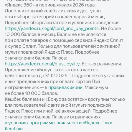
Статьи
«Яндекс 360» в период января 2026 года.
Дополнительный кешбэк и скидки доступны
Калькуляторы
при выборе категорий на календарный месяц.
Подробнее об организаторе и условиях проведения:
https://yandex.ru/legal/card_and_pay_points
. Не более
10 000 баллов в месяц. Баллы не начисляются
при оплате товаров с помощью сервиса Яндекс Сплит
и супер Сплит. Только для пользователей с активной
мультиподпиской Яндекс Плюс. Подробнее
о начислении баллов Плюса:
https://yandex.ru/legal/plus_loyalty
. Есть ограничения.
Предложение «Бонус за остаток на карте»
действительно до 31.12.2026 г. Подробнее об условиях,
иных предложениях при оплате картой Пэй
и ограничениях — в
правилах акции
. Максимум
не более 10 000 баллов.
Кешбэк баллами и «Бонус за остаток» доступны только
для пользователей с активной мультиподпиской
Яндекс Плюс или иной, её включающей. Подробнее
о начислении баллов Плюса и ограничениях —
в условиях программы лояльности «Яндекс Плюс
Кешбэк».