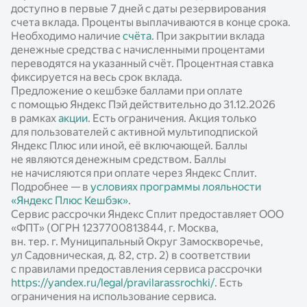
доступно в первые 7 дней с даты резервирования
счета вклада. Проценты выплачиваются в конце срока.
Необходимо наличие
счёта
. При закрытии вклада
денежные средства с начисленными процентами
переводятся на указанный счёт. Процентная ставка
фиксируется на весь срок вклада.
Предложение о кешбэке баллами при оплате
с помощью Яндекс Пэй действительно до 31.12.2026
в рамках
акции
. Есть ограничения. Акция только
для пользователей с активной мультиподпиской
Яндекс Плюс или иной, её включающей. Баллы
не являются денежным средством. Баллы
не начисляются при оплате через Яндекс Сплит.
Подробнее — в
условиях программы лояльности
«Яндекс Плюс Кешбэк»
.
Сервис рассрочки Яндекс Сплит предоставляет ООО
«ФПТ» (ОГРН 1237700813844, г. Москва,
вн. тер. г. Муниципальный Округ Замоскворечье,
ул Садовническая, д. 82, стр. 2) в соответствии
с правилами предоставления сервиса рассрочки
https://yandex.ru/legal/pravilarassrochki/
. Есть
ограничения на использование сервиса.