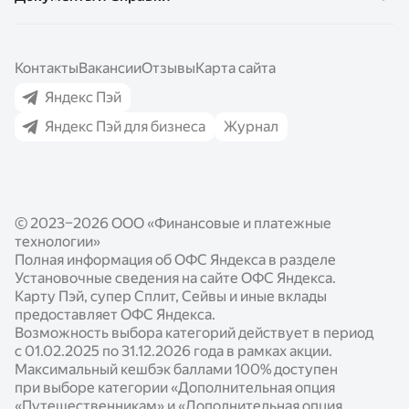
Сейвы
Кредит Про
QR-код от Яндекс Пэй
Накопительный счёт
Карта Пэй
Эквайринг для бизнеса
Контакты
Вакансии
Отзывы
Карта сайта
Вклады
Сплит
СБП для бизнеса
Яндекс Пэй
Кредиты
Сейвы
Яндекс Пэй для бизнеса
Журнал
Кредиты для бизнеса
Выгода с Пэй
Кредиты
Как подключить
Реферальная программа
Бесконтактная оплата
Подключение Яндекс Пэй и Сплит
Яндекс Пэй для часов
© 2023–2026 ООО «Финансовые и платежные
Подключение QR-кода
Безопасность
технологии»
Выгода для партнёров
Полная информация об ОФС Яндекса в разделе
Установочные сведения на сайте ОФС Яндекса.
Готовые модули
Карту Пэй, супер Сплит, Сейвы и иные вклады
предоставляет ОФС Яндекса.
Документация по работе с сервисами
Возможность выбора категорий действует в период
с 01.02.2025 по 31.12.2026 года в рамках акции.
Опыт наших партнёров
Максимальный кешбэк баллами 100% доступен
Новости
при выборе категории «Дополнительная опция
«Путешественникам» и «Дополнительная опция