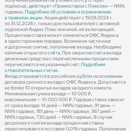
получения реквизитов у клиента отсутствует
подписка), действует «Промоставка с Плюсом» —
NN%
годовых.
Подробнее об условиях и ограничениях
в правилах акции
. Акция действует c 19.09.2024 г.
по 31.12.2026 г. только для пользователей с активной
подпиской Яндекс Плюс или иной, её включающей.
Процентная ставка может изменяться ОФС Яндекса
в одностороннем порядке. Возможно частичное
и досрочное снятие, пополнение вклада. Необходимо
наличие открытого
счёта
. При закрытии счета вклада
денежные средства с перечисленными процентами
перечисляются на указанный счёт.
Подробнее
о Накопительных счетах
.
Вклад открывается в российских рублях на основании
договора срочного вклада с ОФС Яндекса. Допускается
не более 10 открытых вкладов на одного клиента.
Минимальная сумма вклада — 10 000 ₽,
максимальная — 10 000 000 ₽. Годовая ставка зависит
от срока вклада: 14 дней —
NN%
годовых, 91 день —
NN%
годовых, 181 день —
NN%
годовых, 367 дней —
NN%
годовых, 730 дней —
NN%
годовых. В случае
досрочного снятия вклада процентная ставка
пересчитывается по ставке 0,01% годовых. Пополнение