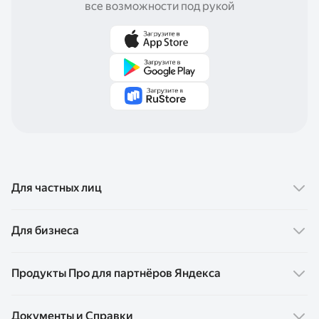
все возможности под рукой
Для частных лиц
Финансовые продукты
Для бизнеса
Карта Пэй
Сервисы для бизнеса
Продукты Про для партнёров Яндекса
Сплит
Яндекс Пэй
Супер Сплит
Карта Про
Документы и Справки
Яндекс Сплит