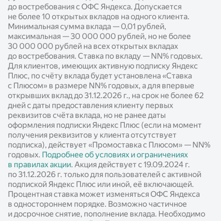
до востребования с ОФС Яндекса. Допускается
не более 10 открытых вкладов на одного клиента.
Минимальная сумма вклада — 0,01 рублей,
максимальная — 30 000 000 рублей, но не более
30 000 000 рублей на всех открытых вкладах
до востребования. Ставка по вкладу —
NN%
годовых.
Для клиентов, имеющих активную подписку Яндекс
Плюс, по счёту вклада будет установлена «Ставка
с Плюсом» в размере
NN%
годовых, а для впервые
открывших вклад до 31.12.2026 г., на срок не более 62
дней с даты предоставления клиенту первых
реквизитов счёта вклада, но не ранее даты
оформления подписки Яндекс Плюс (если на момент
получения реквизитов у клиента отсутствует
подписка), действует «Промоставка с Плюсом» —
NN%
годовых.
Подробнее об условиях и ограничениях
в правилах акции
. Акция действует c 19.09.2024 г.
по 31.12.2026 г. только для пользователей с активной
подпиской Яндекс Плюс или иной, её включающей.
Процентная ставка может изменяться ОФС Яндекса
в одностороннем порядке. Возможно частичное
и досрочное снятие, пополнение вклада. Необходимо