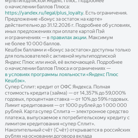
мультиподпиской Яндекс Плюс. Подробнее
о начислении баллов Плюса:
https://yandex.ru/legal/plus_loyalty
. Есть ограничения.
Предложение «Бонус за остаток на карте»
действительно до 31.12.2026 г. Подробнее об условиях,
иных предложениях при оплате картой Пэй
и ограничениях — в
правилах акции
. Максимум
не более 10 000 баллов.
Кешбэк баллами и «Бонус за остаток» доступны только
для пользователей с активной мультиподпиской
Яндекс Плюс или иной, её включающей. Подробнее
о начислении баллов Плюса и ограничениях —
в условиях программы лояльности «Яндекс Плюс
Кешбэк».
Супер Сплит: кредит от ОФС Яндекса. Полная
стоимость кредита (займа) — от 14,357% до 59,000%
годовых, процентная ставка — от 10% до 59% годовых.
Лимит кредитования — от 1000 рублей до 1 000 000
рублей. Карта супер Сплита — электронное средство
платежа, выпускаемое к потребительскому кредиту с
лимитом кредитования «супер Сплит».
Накопительный счёт (Счёт) открывается в российских
рублях на основании договора вклада