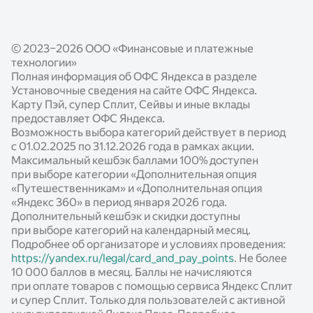
Реферальная программа
Бесконтактная оплата
Подключение Яндекс Пэй и Сплит
Яндекс Пэй для часов
© 2023–2026 ООО «Финансовые и платежные
Подключение QR-кода
Безопасность
технологии»
Выгода для партнёров
Полная информация об ОФС Яндекса в разделе
Установочные сведения на сайте ОФС Яндекса.
Готовые модули
Карту Пэй, супер Сплит, Сейвы и иные вклады
предоставляет ОФС Яндекса.
Документация по работе с сервисами
Возможность выбора категорий действует в период
с 01.02.2025 по 31.12.2026 года в рамках акции.
Опыт наших партнёров
Максимальный кешбэк баллами 100% доступен
Новости
при выборе категории «Дополнительная опция
«Путешественникам» и «Дополнительная опция
Статьи
«Яндекс 360» в период января 2026 года.
Дополнительный кешбэк и скидки доступны
Калькуляторы
при выборе категорий на календарный месяц.
Подробнее об организаторе и условиях проведения:
https://yandex.ru/legal/card_and_pay_points
. Не более
10 000 баллов в месяц. Баллы не начисляются
при оплате товаров с помощью сервиса Яндекс Сплит
и супер Сплит. Только для пользователей с активной