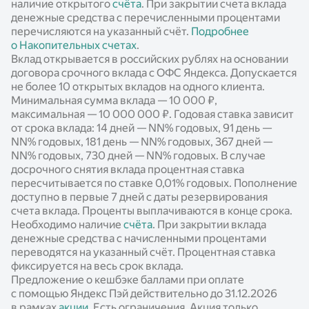
наличие открытого
счёта
. При закрытии счета вклада
денежные средства с перечисленными процентами
перечисляются на указанный счёт.
Подробнее
о Накопительных счетах
.
Вклад открывается в российских рублях на основании
договора срочного вклада с ОФС Яндекса. Допускается
не более 10 открытых вкладов на одного клиента.
Минимальная сумма вклада — 10 000 ₽,
максимальная — 10 000 000 ₽. Годовая ставка зависит
от срока вклада: 14 дней —
NN%
годовых, 91 день —
NN%
годовых, 181 день —
NN%
годовых, 367 дней —
NN%
годовых, 730 дней —
NN%
годовых. В случае
досрочного снятия вклада процентная ставка
пересчитывается по ставке 0,01% годовых. Пополнение
доступно в первые 7 дней с даты резервирования
счета вклада. Проценты выплачиваются в конце срока.
Необходимо наличие
счёта
. При закрытии вклада
денежные средства с начисленными процентами
переводятся на указанный счёт. Процентная ставка
фиксируется на весь срок вклада.
Предложение о кешбэке баллами при оплате
с помощью Яндекс Пэй действительно до 31.12.2026
в рамках
акции
. Есть ограничения. Акция только