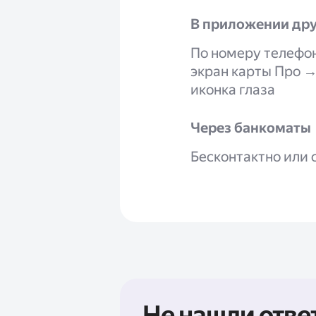
В приложении дру
По номеру телефон
экран карты Про →
иконка глаза
Через банкоматы
Бесконтактно или 
Не нашли отве