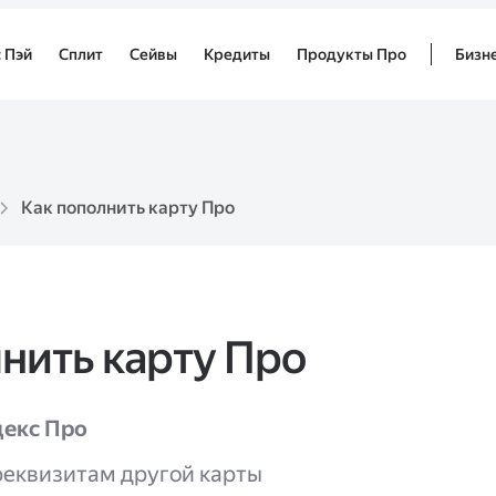
 Пэй
Сплит
Сейвы
Кредиты
Продукты Про
Бизн
Как пополнить карту Про
нить карту Про
декс Про
реквизитам другой карты