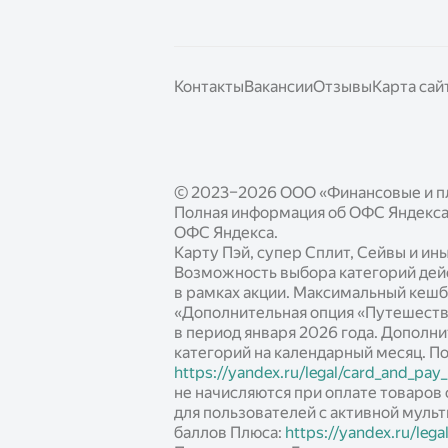
Контакты
Вакансии
Отзывы
Карта сай
© 2023–2026 ООО «Финансовые и п
Полная информация об ОФС Яндекса 
ОФС Яндекса.
Карту Пэй, супер Сплит, Сейвы и и
Возможность выбора категорий дейст
в рамках акции. Максимальный кешб
«Дополнительная опция «Путешеств
в период января 2026 года. Дополн
категорий на календарный месяц. П
https://yandex.ru/legal/card_and_pay
не начисляются при оплате товаров 
для пользователей с активной муль
баллов Плюса:
https://yandex.ru/legal