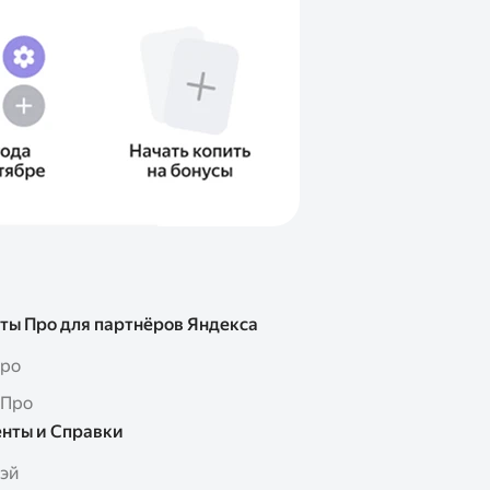
ты Про для партнёров Яндекса
Про
 Про
нты и Справки
Пэй