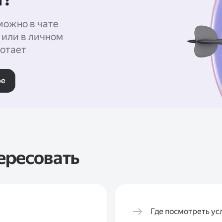
можно в чате
 или в личном
отает
ре
ересовать
Где посмотреть ус