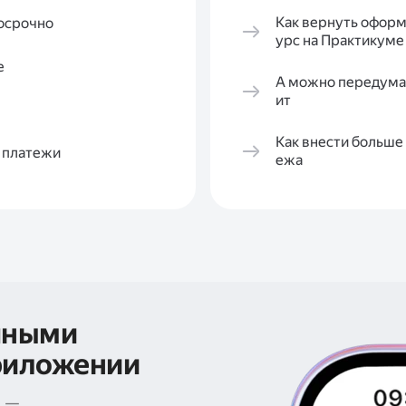
Как вернуть оформ
досрочно
урс на Практикуме
е
А можно передумат
ит
Как внести больше
я платежи
ежа
чными
риложении
е —