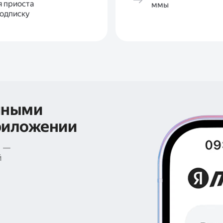
я приоста
ммы
одписку
чными
риложении
е —
й