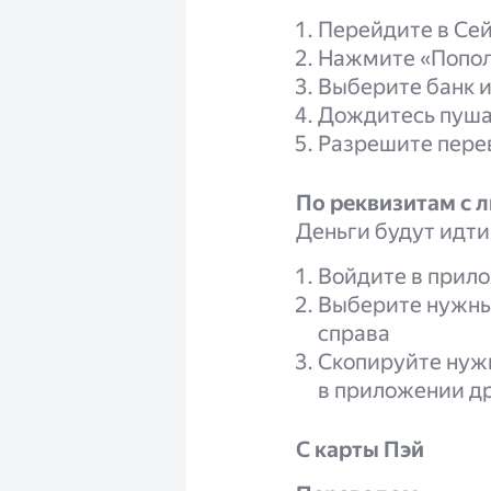
Перейдите в Се
Нажмите «Попол
Выберите банк 
Дождитесь пуша 
Разрешите перев
По реквизитам с л
Деньги будут идти 
Войдите в прило
Выберите нужный
справа
Скопируйте нужн
в приложении др
С карты Пэй