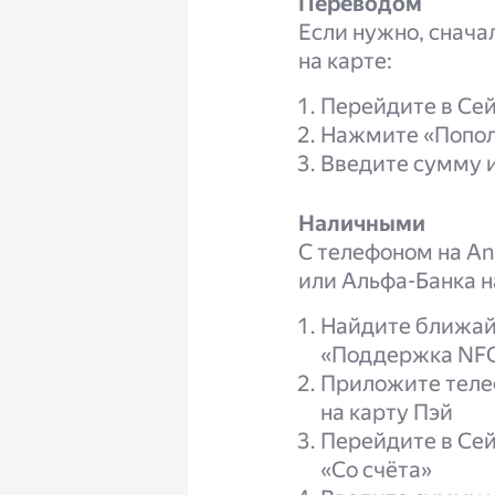
Переводом
Если нужно, снача
на карте:
Перейдите в Се
Нажмите «Пополн
Введите сумму и
Наличными
С телефоном на An
или Альфа-Банка на
Найдите ближай
«Поддержка NFC
Приложите телеф
на карту Пэй
Перейдите в Сей
«Со счёта»