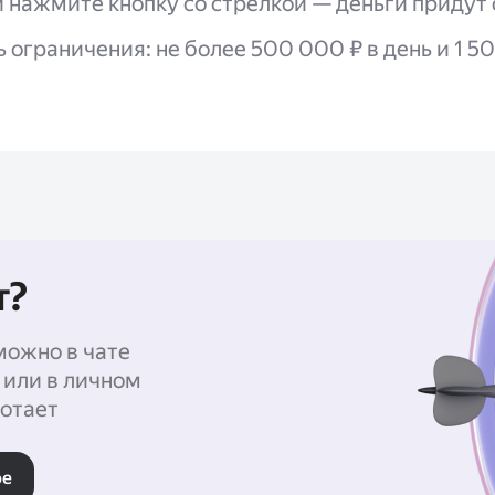
 нажмите кнопку со стрелкой — деньги придут 
 ограничения: не более 500 000 ₽ в день и 1 5
т?
можно в чате
 или в личном
отает
ре