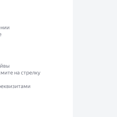
ении
е
ейвы
жмите на стрелку
 реквизитами