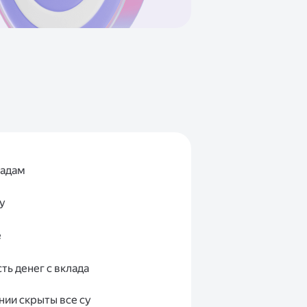
ладам
у
е
ть денег с вклада
ии скрыты все су