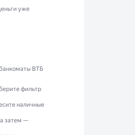
деньги уже
 банкоматы ВТБ
берите фильтр
несите наличные
а затем —