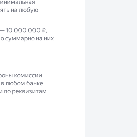
 Минимальная
нять на любую
— 10 000 000 ₽,
то суммарно на них
роны комиссии
в в любом банке
и по реквизитам