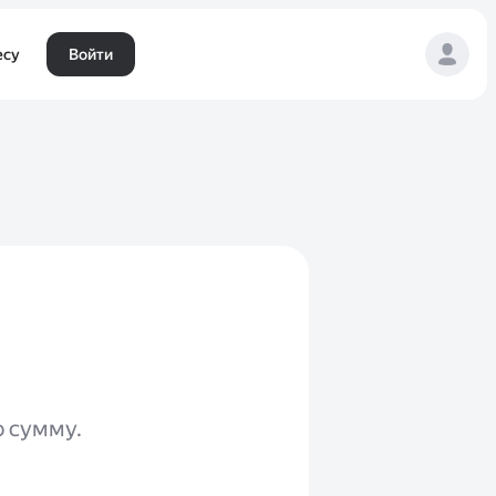
есу
Войти
ю сумму.