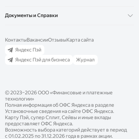
Яндекс Пэй
Супер Сплит
Карта Про
Документы и Справки
Яндекс Сплит
Сейвы
Кредит Про
QR-код от Яндекс Пэй
Накопительный счёт
Карта Пэй
Эквайринг для бизнеса
Контакты
Вакансии
Отзывы
Карта сайта
Вклады
Сплит
СБП для бизнеса
Яндекс Пэй
Кредиты
Сейвы
Яндекс Пэй для бизнеса
Журнал
Кредиты для бизнеса
Выгода с Пэй
Кредиты
Как подключить
Реферальная программа
Бесконтактная оплата
Подключение Яндекс Пэй и Сплит
Яндекс Пэй для часов
© 2023–2026 ООО «Финансовые и платежные
Подключение QR-кода
Безопасность
технологии»
Выгода для партнёров
Полная информация об ОФС Яндекса в разделе
Установочные сведения на сайте ОФС Яндекса.
Готовые модули
Карту Пэй, супер Сплит, Сейвы и иные вклады
предоставляет ОФС Яндекса.
Документация по работе с сервисами
Возможность выбора категорий действует в период
с 01.02.2025 по 31.12.2026 года в рамках акции.
Опыт наших партнёров