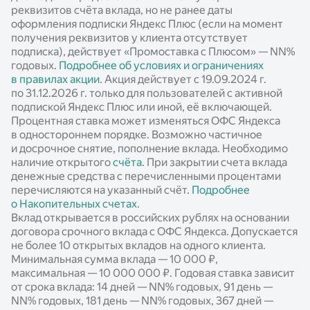
реквизитов счёта вклада, но не ранее даты
оформления подписки Яндекс Плюс (если на момент
получения реквизитов у клиента отсутствует
подписка), действует «Промоставка с Плюсом» —
NN%
годовых.
Подробнее об условиях и ограничениях
в правилах акции
. Акция действует c 19.09.2024 г.
по 31.12.2026 г. только для пользователей с активной
подпиской Яндекс Плюс или иной, её включающей.
Процентная ставка может изменяться ОФС Яндекса
в одностороннем порядке. Возможно частичное
и досрочное снятие, пополнение вклада. Необходимо
наличие открытого
счёта
. При закрытии счета вклада
денежные средства с перечисленными процентами
перечисляются на указанный счёт.
Подробнее
о Накопительных счетах
.
Вклад открывается в российских рублях на основании
договора срочного вклада с ОФС Яндекса. Допускается
не более 10 открытых вкладов на одного клиента.
Минимальная сумма вклада — 10 000 ₽,
максимальная — 10 000 000 ₽. Годовая ставка зависит
от срока вклада: 14 дней —
NN%
годовых, 91 день —
NN%
годовых, 181 день —
NN%
годовых, 367 дней —