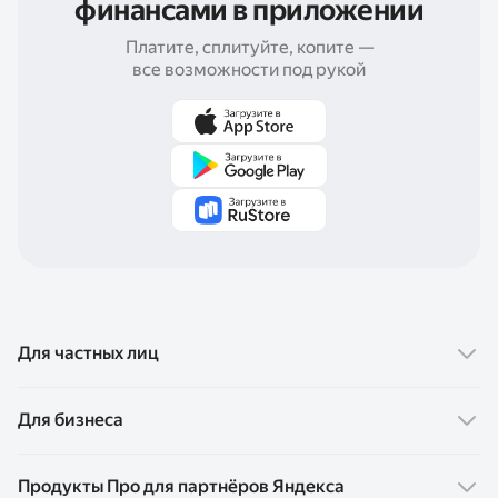
финансами в приложении
Платите, сплитуйте, копите —
все возможности под рукой
Для частных лиц
Финансовые продукты
Для бизнеса
Карта Пэй
Сервисы для бизнеса
Продукты Про для партнёров Яндекса
Сплит