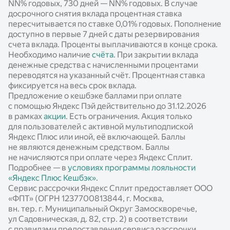
NN%
годовых, 730 дней —
NN%
годовых. В случае
досрочного снятия вклада процентная ставка
пересчитывается по ставке 0,01% годовых. Пополнение
доступно в первые 7 дней с даты резервирования
счета вклада. Проценты выплачиваются в конце срока.
Необходимо наличие
счёта
. При закрытии вклада
денежные средства с начисленными процентами
переводятся на указанный счёт. Процентная ставка
фиксируется на весь срок вклада.
Предложение о кешбэке баллами при оплате
с помощью Яндекс Пэй действительно до 31.12.2026
в рамках
акции
. Есть ограничения. Акция только
для пользователей с активной мультиподпиской
Яндекс Плюс или иной, её включающей. Баллы
не являются денежным средством. Баллы
не начисляются при оплате через Яндекс Сплит.
Подробнее — в
условиях программы лояльности
«Яндекс Плюс Кешбэк»
.
Сервис рассрочки Яндекс Сплит предоставляет ООО
«ФПТ» (ОГРН 1237700813844, г. Москва,
вн. тер. г. Муниципальный Округ Замоскворечье,
ул Садовническая, д. 82, стр. 2) в соответствии
с правилами предоставления сервиса рассрочки