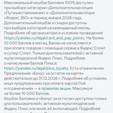
Максимальный кешбэк баллами 100% доступен
Новости
при выборе категории «Дополнительная опция
«Путешественникам» и «Дополнительная опция
Статьи
«Яндекс 360» в период января 2026 года.
Дополнительный кешбэк и скидки доступны
Калькуляторы
при выборе категорий на календарный месяц.
Подробнее об организаторе и условиях проведения:
https://yandex.ru/legal/card_and_pay_points
. Не более
10 000 баллов в месяц. Баллы не начисляются
при оплате товаров с помощью сервиса Яндекс Сплит
и супер Сплит. Только для пользователей с активной
мультиподпиской Яндекс Плюс. Подробнее
о начислении баллов Плюса:
https://yandex.ru/legal/plus_loyalty
. Есть ограничения.
Предложение «Бонус за остаток на карте»
действительно до 31.12.2026 г. Подробнее об условиях,
иных предложениях при оплате картой Пэй
и ограничениях — в
правилах акции
. Максимум
не более 10 000 баллов.
Кешбэк баллами и «Бонус за остаток» доступны только
для пользователей с активной мультиподпиской
Яндекс Плюс или иной, её включающей. Подробнее