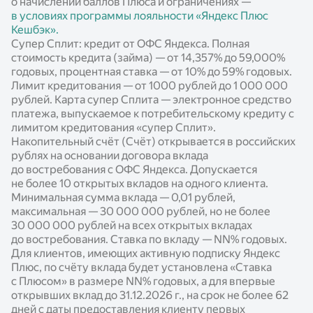
о начислении баллов Плюса и ограничениях —
в условиях программы лояльности «Яндекс Плюс
Кешбэк».
Супер Сплит: кредит от ОФС Яндекса. Полная
стоимость кредита (займа) — от 14,357% до 59,000%
годовых, процентная ставка — от 10% до 59% годовых.
Лимит кредитования — от 1000 рублей до 1 000 000
рублей. Карта супер Сплита — электронное средство
платежа, выпускаемое к потребительскому кредиту с
лимитом кредитования «супер Сплит».
Накопительный счёт (Счёт) открывается в российских
рублях на основании договора вклада
до востребования с ОФС Яндекса. Допускается
не более 10 открытых вкладов на одного клиента.
Минимальная сумма вклада — 0,01 рублей,
максимальная — 30 000 000 рублей, но не более
30 000 000 рублей на всех открытых вкладах
до востребования. Ставка по вкладу —
NN%
годовых.
Для клиентов, имеющих активную подписку Яндекс
Плюс, по счёту вклада будет установлена «Ставка
с Плюсом» в размере
NN%
годовых, а для впервые
открывших вклад до 31.12.2026 г., на срок не более 62
дней с даты предоставления клиенту первых