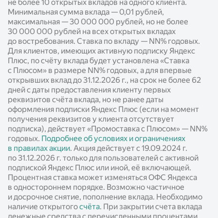
не более 10 открытых вкладов на одного клиента.
Минимальная сумма вклада — 0,01 рублей,
максимальная — 30 000 000 рублей, но не более
30 000 000 рублей на всех открытых вкладах
до востребования. Ставка по вкладу —
NN%
годовых.
Для клиентов, имеющих активную подписку Яндекс
Плюс, по счёту вклада будет установлена «Ставка
с Плюсом» в размере
NN%
годовых, а для впервые
открывших вклад до 31.12.2026 г., на срок не более 62
дней с даты предоставления клиенту первых
реквизитов счёта вклада, но не ранее даты
оформления подписки Яндекс Плюс (если на момент
получения реквизитов у клиента отсутствует
подписка), действует «Промоставка с Плюсом» —
NN%
годовых.
Подробнее об условиях и ограничениях
в правилах акции
. Акция действует c 19.09.2024 г.
по 31.12.2026 г. только для пользователей с активной
подпиской Яндекс Плюс или иной, её включающей.
Процентная ставка может изменяться ОФС Яндекса
в одностороннем порядке. Возможно частичное
и досрочное снятие, пополнение вклада. Необходимо
наличие открытого
счёта
. При закрытии счета вклада
денежные средства с перечисленными процентами