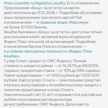
https://yandex.ru/legal/plus_loyalty
. Есть ограничения.
Предложение «Бонус за остаток на карте»
действительно до 31.12.2026 г. Подробнее об условиях,
иных предложениях при оплате картой Пэй
и ограничениях — в
правилах акции
. Максимум
не более 10 000 баллов.
Кешбэк баллами и «Бонус за остаток» доступны только
для пользователей с активной мультиподпиской
Яндекс Плюс или иной, её включающей. Подробнее
о начислении баллов Плюса и ограничениях —
в условиях программы лояльности «Яндекс Плюс
Кешбэк».
Супер Сплит: кредит от ОФС Яндекса. Полная
стоимость кредита (займа) — от 14,357% до 59,000%
годовых, процентная ставка — от 10% до 59% годовых.
Лимит кредитования — от 1000 рублей до 1 000 000
рублей. Карта супер Сплита — электронное средство
платежа, выпускаемое к потребительскому кредиту с
лимитом кредитования «супер Сплит».
Накопительный счёт (Счёт) открывается в российских
рублях на основании договора вклада
до востребования с ОФС Яндекса. Допускается