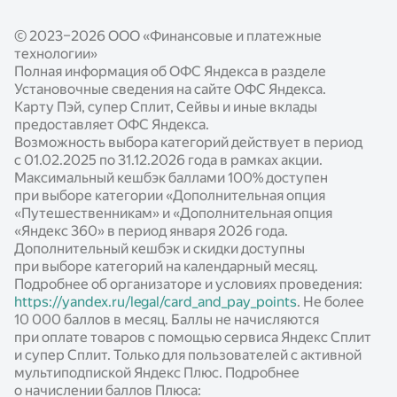
Подключение Яндекс Пэй и Сплит
Яндекс Пэй для часов
© 2023–2026 ООО «Финансовые и платежные
Подключение QR-кода
Безопасность
технологии»
Выгода для партнёров
Полная информация об ОФС Яндекса в разделе
Установочные сведения на сайте ОФС Яндекса.
Готовые модули
Карту Пэй, супер Сплит, Сейвы и иные вклады
предоставляет ОФС Яндекса.
Документация по работе с сервисами
Возможность выбора категорий действует в период
с 01.02.2025 по 31.12.2026 года в рамках акции.
Опыт наших партнёров
Максимальный кешбэк баллами 100% доступен
Новости
при выборе категории «Дополнительная опция
«Путешественникам» и «Дополнительная опция
Статьи
«Яндекс 360» в период января 2026 года.
Дополнительный кешбэк и скидки доступны
Калькуляторы
при выборе категорий на календарный месяц.
Подробнее об организаторе и условиях проведения:
https://yandex.ru/legal/card_and_pay_points
. Не более
10 000 баллов в месяц. Баллы не начисляются
при оплате товаров с помощью сервиса Яндекс Сплит
и супер Сплит. Только для пользователей с активной
мультиподпиской Яндекс Плюс. Подробнее
о начислении баллов Плюса: