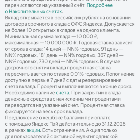
перечисляются на указанный счёт.
Подробнее
о Накопительных счетах
.
Вклад открывается в российских рублях на основании
договора срочного вклада с ОФС Яндекса. Допускается
не более 10 открытых вкладов на одного клиента.
Минимальная сумма вклада — 10 000 ₽,
максимальная — 10 000 000 ₽. Годовая ставка зависит
от срока вклада: 14 дней —
NN%
годовых, 91 день —
NN%
годовых, 181 день —
NN%
годовых, 367 дней —
NN%
годовых, 730 дней —
NN%
годовых. В случае
досрочного снятия вклада процентная ставка
пересчитывается по ставке 0,01% годовых. Пополнение
доступно в первые 7 дней с даты резервирования
счета вклада. Проценты выплачиваются в конце срока.
Необходимо наличие
счёта
. При закрытии вклада
денежные средства с начисленными процентами
переводятся на указанный счёт. Процентная ставка
фиксируется на весь срок вклада.
Предложение о кешбэке баллами при оплате
с помощью Яндекс Пэй действительно до 31.12.2026
в рамках
акции
. Есть ограничения. Акция только
для пользователей с активной мультиподпиской