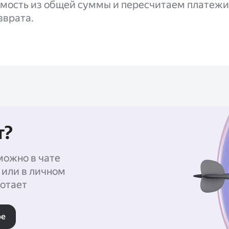
имость из общей суммы и пересчитаем платежи
зврата.
т?
можно в чате
 или в личном
отает
ре