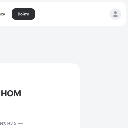
есу
Войти
чном
 из них —