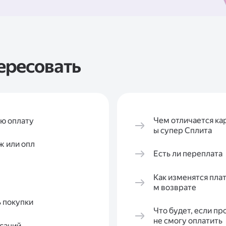
ересовать
Чем отличается кар
ую оплату
ы супер Сплита
ж или опл
Есть ли переплата
Как изменятся пла
м возврате
ь покупки
Что будет, если п
не смогу оплатить
исаний