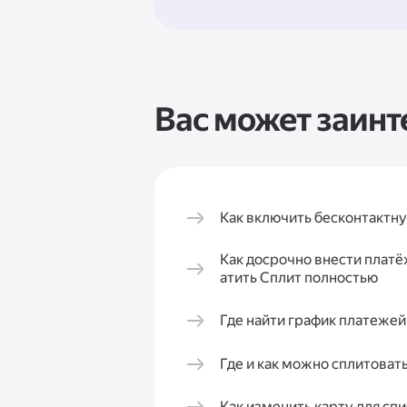
Вас может заинт
Как включить бесконтактн
Как досрочно внести платё
атить Сплит полностью
Где найти график платежей
Где и как можно сплитоват
Как изменить карту для сп