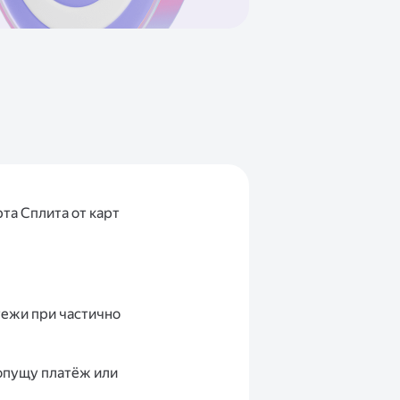
та Сплита от карт
тежи при частично
ропущу платёж или