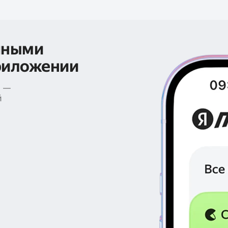
чными
риложении
е —
й