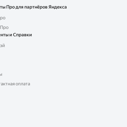
ты Про для партнёров Яндекса
Про
 Про
нты и Справки
Пэй
ы
актная оплата