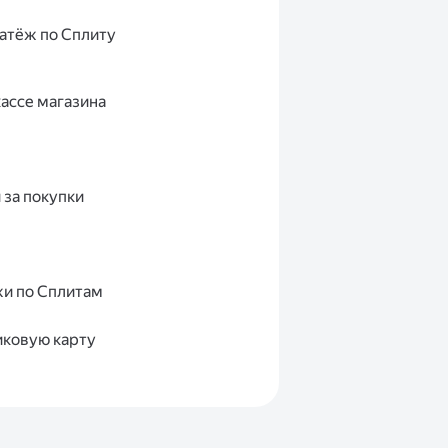
атёж по Сплиту
кассе магазина
 за покупки
жи по Сплитам
иковую карту