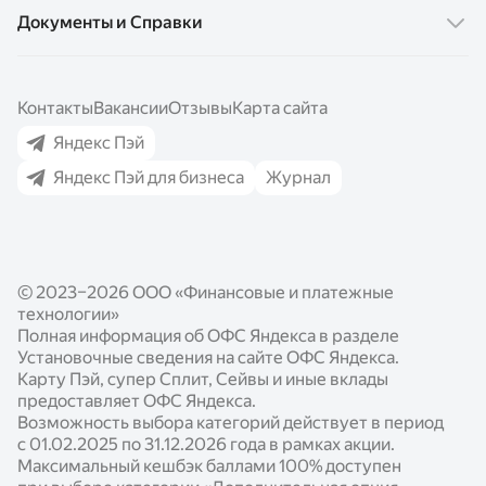
Карта Про
Документы и Справки
Яндекс Сплит
Сейвы
Кредит Про
QR-код от Яндекс Пэй
Накопительный счёт
Карта Пэй
Эквайринг для бизнеса
Контакты
Вакансии
Отзывы
Карта сайта
Вклады
Сплит
СБП для бизнеса
Яндекс Пэй
Кредиты
Сейвы
Яндекс Пэй для бизнеса
Журнал
Кредиты для бизнеса
Выгода с Пэй
Кредиты
Как подключить
Реферальная программа
Бесконтактная оплата
Подключение Яндекс Пэй и Сплит
Яндекс Пэй для часов
© 2023–2026 ООО «Финансовые и платежные
Подключение QR-кода
Безопасность
технологии»
Выгода для партнёров
Полная информация об ОФС Яндекса в разделе
Установочные сведения на сайте ОФС Яндекса.
Готовые модули
Карту Пэй, супер Сплит, Сейвы и иные вклады
предоставляет ОФС Яндекса.
Документация по работе с сервисами
Возможность выбора категорий действует в период
с 01.02.2025 по 31.12.2026 года в рамках акции.
Опыт наших партнёров
Максимальный кешбэк баллами 100% доступен