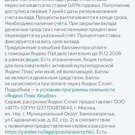
пересчитывается по ставке 0,01% годовых. Пополнение
доступно в первые 7 дней с даты резервирования
счета вклада. Проценты выплачиваются в конце срока.
Необходимо наличие
счёта
. При закрытии вклада
денежные средства с начисленными процентами
переводятся на указанный счёт. Процентная ставка
фиксируется на весь срок вклада.
Предложение о кешбэке баллами при оплате
с помощью Яндекс Пэй действительно до 31.12.2026
в рамках
акции
. Есть ограничения. Акция только
для пользователей с активной мультиподпиской
Яндекс Плюс или иной, её включающей. Баллы
не являются денежным средством. Баллы
не начисляются при оплате через Яндекс Сплит.
Подробнее — в
условиях программы лояльности
«Яндекс Плюс Кешбэк»
.
Сервис рассрочки Яндекс Сплит предоставляет ООО
«ФПТ» (ОГРН 1237700813844, г. Москва,
вн. тер. г. Муниципальный Округ Замоскворечье,
ул Садовническая, д. 82, стр. 2) в соответствии
с правилами предоставления сервиса рассрочки
https://yandex.ru/legal/pravilarassrochki/
. Есть