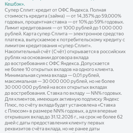
Кешбэк».
Супер Сплит: кредит от ОФС Яндекса. Полная
стоимость кредита (займа) — от 14,357% до 59,000%
годовых, процентная ставка — от 10% до 59% годовых.
Лимит кредитования — от 1000 рублей до 1 000 000
рублей. Карта супер Сплита — электронное средство
платежа, выпускаемое к потребительскому кредиту с
лимитом кредитования «супер Сплит».
Накопительный счёт (Счёт) открывается в российских
рублях на основании договора вклада
до востребования с ОФС Яндекса. Допускается
не более 10 открытых вкладов на одного клиента.
Минимальная сумма вклада — 0,01 рублей,
максимальная — 30 000 000 рублей, но не более
30 000 000 рублей на всех открытых вкладах
до востребования. Ставка по вкладу —
NN%
годовых.
Для клиентов, имеющих активную подписку Яндекс
Плюс, по счёту вклада будет установлена «Ставка
с Плюсом» в размере
NN%
годовых, а для впервые
открывших вклад до 31.12.2026 г., на срок не более 62
дней с даты предоставления клиенту первых
реквизитов счёта вклада, но не ранее даты