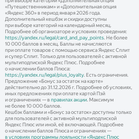
Новости
при выборе категории «Дополнительная опция
«Путешественникам» и «Дополнительная опция
Статьи
«Яндекс 360» в период января 2026 года.
Дополнительный кешбэк и скидки доступны
Калькуляторы
при выборе категорий на календарный месяц.
Подробнее об организаторе и условиях проведения:
https://yandex.ru/legal/card_and_pay_points
. Не более
10 000 баллов в месяц. Баллы не начисляются
при оплате товаров с помощью сервиса Яндекс Сплит
и супер Сплит. Только для пользователей с активной
мультиподпиской Яндекс Плюс. Подробнее
о начислении баллов Плюса:
https://yandex.ru/legal/plus_loyalty
. Есть ограничения.
Предложение «Бонус за остаток на карте»
действительно до 31.12.2026 г. Подробнее об условиях,
иных предложениях при оплате картой Пэй
и ограничениях — в
правилах акции
. Максимум
не более 10 000 баллов.
Кешбэк баллами и «Бонус за остаток» доступны только
для пользователей с активной мультиподпиской
Яндекс Плюс или иной, её включающей. Подробнее
о начислении баллов Плюса и ограничениях —
в условиях программы лояльности «Яндекс Плюс