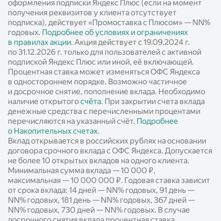
оформления подписки Яндекс Плюс (если на момент
получения реквизитов у клиента отсутствует
подписка), действует «Промоставка с Плюсом» —
NN%
годовых.
Подробнее об условиях и ограничениях
в правилах акции
. Акция действует c 19.09.2024 г.
по 31.12.2026 г. только для пользователей с активной
подпиской Яндекс Плюс или иной, её включающей.
Процентная ставка может изменяться ОФС Яндекса
в одностороннем порядке. Возможно частичное
и досрочное снятие, пополнение вклада. Необходимо
наличие открытого
счёта
. При закрытии счета вклада
денежные средства с перечисленными процентами
перечисляются на указанный счёт.
Подробнее
о Накопительных счетах
.
Вклад открывается в российских рублях на основании
договора срочного вклада с ОФС Яндекса. Допускается
не более 10 открытых вкладов на одного клиента.
Минимальная сумма вклада — 10 000 ₽,
максимальная — 10 000 000 ₽. Годовая ставка зависит
от срока вклада: 14 дней —
NN%
годовых, 91 день —
NN%
годовых, 181 день —
NN%
годовых, 367 дней —
NN%
годовых, 730 дней —
NN%
годовых. В случае
досрочного снятия вклада процентная ставка