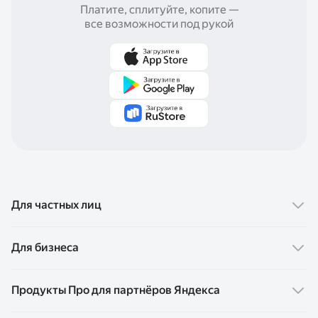
Платите, сплитуйте, копите —
все возможности под рукой
Для частных лиц
Финансовые продукты
Для бизнеса
Карта Пэй
Сервисы для бизнеса
Продукты Про для партнёров Яндекса
Сплит
Яндекс Пэй
Супер Сплит