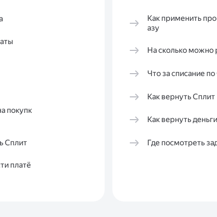
Как применить про
а
азу
латы
На сколько можно 
Что за списание по
Как вернуть Cплит
а покупк
Как вернуть деньги
ь Сплит
Где посмотреть з
ти платё