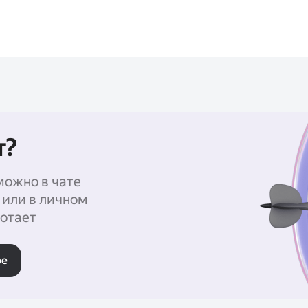
т?
можно в чате
 или в личном
отает
ре