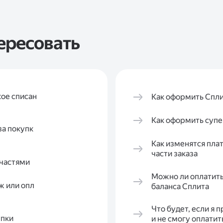
ересовать
ое списан
Как оформить Спл
Как оформить супе
за покупк
Как изменятся пла
части заказа
 частями
Можно ли оплатить
ж или опл
баланса Сплита
Что будет, если я 
упки
и не смогу оплати