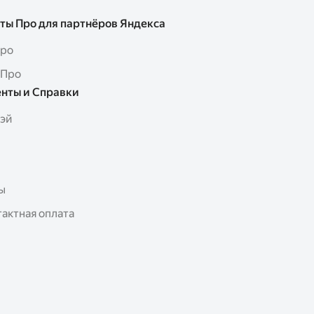
ты Про для партнёров Яндекса
Про
 Про
нты и Справки
Пэй
ы
актная оплата