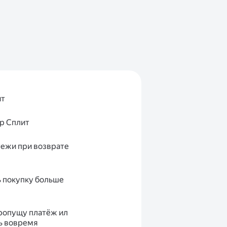
ит
р Сплит
тежи при возврате
 покупку больше
пропущу платёж ил
ть вовремя