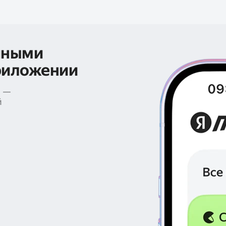
чными
риложении
е —
й