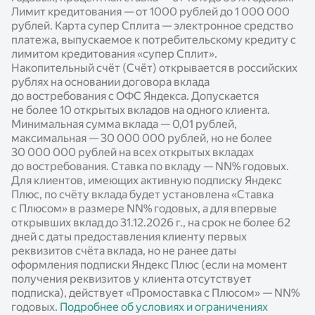
Лимит кредитования — от 1000 рублей до 1 000 000
рублей. Карта супер Сплита — электронное средство
платежа, выпускаемое к потребительскому кредиту с
лимитом кредитования «супер Сплит».
Накопительный счёт (Счёт) открывается в российских
рублях на основании договора вклада
до востребования с ОФС Яндекса. Допускается
не более 10 открытых вкладов на одного клиента.
Минимальная сумма вклада — 0,01 рублей,
максимальная — 30 000 000 рублей, но не более
30 000 000 рублей на всех открытых вкладах
до востребования. Ставка по вкладу —
NN%
годовых.
Для клиентов, имеющих активную подписку Яндекс
Плюс, по счёту вклада будет установлена «Ставка
с Плюсом» в размере
NN%
годовых, а для впервые
открывших вклад до 31.12.2026 г., на срок не более 62
дней с даты предоставления клиенту первых
реквизитов счёта вклада, но не ранее даты
оформления подписки Яндекс Плюс (если на момент
получения реквизитов у клиента отсутствует
подписка), действует «Промоставка с Плюсом» —
NN%
годовых.
Подробнее об условиях и ограничениях