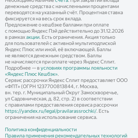
Необходимо наличие
счёта
. При закрытии вклада
денежные средства с начисленными процентами
переводятся на указанный счёт. Процентная ставка
фиксируется на весь срок вклада.
Предложение о кешбэке баллами при оплате
с помощью Яндекс Пэй действительно до 31.12.2026
в рамках
акции
. Есть ограничения. Акция только
для пользователей с активной мультиподпиской
Яндекс Плюс или иной, её включающей. Баллы
не являются денежным средством. Баллы
не начисляются при оплате через Яндекс Сплит.
Подробнее — в
условиях программы лояльности
«Яндекс Плюс Кешбэк»
.
Сервис рассрочки Яндекс Сплит предоставляет ООО
«ФПТ» (ОГРН 1237700813844, г. Москва,
вн. тер. г. Муниципальный Округ Замоскворечье,
ул Садовническая, д. 82, стр. 2) в соответствии
с правилами предоставления сервиса рассрочки
https://yandex.ru/legal/pravilarassrochki/
. Есть
ограничения на использование сервиса.
Политика конфиденциальности
Правила применения рекомендательных технологий