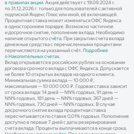
в правилах акции
. Акция действует c 19.09.2024 г.
по 31.12.2026 г. только для пользователей с активной
подпиской Яндекс Плюс или иной, её включающей.
Процентная ставка может изменяться ОФС Яндекса
в одностороннем порядке. Возможно частичное
и досрочное снятие, пополнение вклада. Необходимо
наличие открытого
счёта
. При закрытии счета вклада
денежные средства с перечисленными процентами
перечисляются на указанный счёт.
Подробнее
о Накопительных счетах
.
Вклад открывается в российских рублях на основании
договора срочного вклада с ОФС Яндекса. Допускается
не более 10 открытых вкладов на одного клиента.
Минимальная сумма вклада — 10 000 ₽,
максимальная — 10 000 000 ₽. Годовая ставка зависит
от срока вклада: 14 дней —
NN%
годовых, 91 день —
NN%
годовых, 181 день —
NN%
годовых, 367 дней —
NN%
годовых, 730 дней —
NN%
годовых. В случае
досрочного снятия вклада процентная ставка
пересчитывается по ставке 0,01% годовых. Пополнение
доступно в первые 7 дней с даты резервирования
счета вклада. Проценты выплачиваются в конце срока.