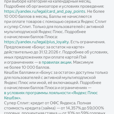
при выборе категорий на календарный месяц.
Подробнее об организаторе и условиях проведения:
https://yandex.ru/legal/card_and_pay_points
. Не более
10 000 баллов в месяц. Баллы не начисляются
при оплате товаров с помощью сервиса Яндекс Сплит
и супер Сплит. Только для пользователей с активной
мультиподпиской Яндекс Плюс. Подробнее
о начислении баллов Плюса:
https://yandex.ru/legal/plus_loyalty
. Есть ограничения.
Предложение «Бонус за остаток на карте»
действительно до 31.12.2026 г. Подробнее об условиях,
иных предложениях при оплате картой Пэй
и ограничениях — в
правилах акции
. Максимум
не более 10 000 баллов.
Кешбэк баллами и «Бонус за остаток» доступны только
для пользователей с активной мультиподпиской
Яндекс Плюс или иной, её включающей. Подробнее
о начислении баллов Плюса и ограничениях —
в условиях программы лояльности «Яндекс Плюс
Кешбэк».
Супер Сплит: кредит от ОФС Яндекса. Полная
стоимость кредита (займа) — от 14,357% до 59,000%
годовых, процентная ставка — от 10% до 59% годовых.