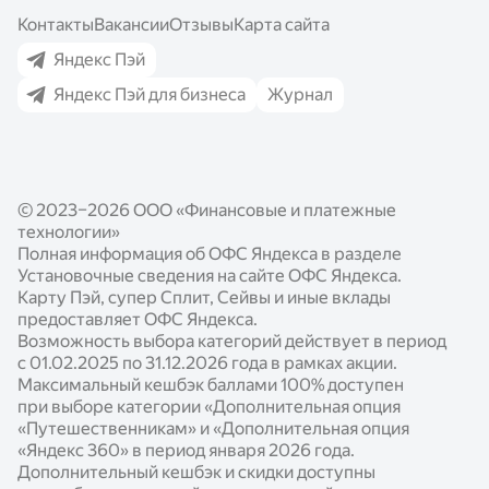
Эквайринг для бизнеса
Контакты
Вакансии
Отзывы
Карта сайта
Вклады
Сплит
СБП для бизнеса
Яндекс Пэй
Кредиты
Сейвы
Яндекс Пэй для бизнеса
Журнал
Кредиты для бизнеса
Выгода с Пэй
Кредиты
Как подключить
Реферальная программа
Бесконтактная оплата
Подключение Яндекс Пэй и Сплит
Яндекс Пэй для часов
© 2023–2026 ООО «Финансовые и платежные
Подключение QR-кода
Безопасность
технологии»
Выгода для партнёров
Полная информация об ОФС Яндекса в разделе
Установочные сведения на сайте ОФС Яндекса.
Готовые модули
Карту Пэй, супер Сплит, Сейвы и иные вклады
предоставляет ОФС Яндекса.
Документация по работе с сервисами
Возможность выбора категорий действует в период
с 01.02.2025 по 31.12.2026 года в рамках акции.
Опыт наших партнёров
Максимальный кешбэк баллами 100% доступен
Новости
при выборе категории «Дополнительная опция
«Путешественникам» и «Дополнительная опция
Статьи
«Яндекс 360» в период января 2026 года.
Дополнительный кешбэк и скидки доступны
Калькуляторы