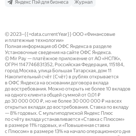
Яндекс Пэй для бизнеса
Журнал
Кредиты для бизнеса
Выгода с Пэй
Кредиты
Как подключить
Реферальная программа
Бесконтактная оплата
Подключение Яндекс Пэй и Сплит
Яндекс Пэй для часов
© 2023–{{=data.currentYear}} ООО «Финансовые
Подключение QR-кода
Безопасность
и платежные технологии»
Выгода для партнёров
Полная информация об ОФС Яндекса в разделе
Установочные сведения на сайте ОФС Яндекса.
Готовые модули
© Mir Pay — платёжное приложение от АО «НСПК»,
ОГРН 1147746831352, Российская Федерация, 115184,
Документация по работе с сервисами
город Москва, улица Большая Татарская, дом 11
Накопительный счёт (Счёт) в рублях открывается
Опыт наших партнёров
в ОФС Яндекса на основании договора вклада
Новости
до востребования. Можно открыть не более 10 вкладов
на одного клиента общей суммой от 0,01 ₽
Статьи
до 30 000 000 ₽, но не более 30 000 000 ₽ на всех
открытых вкладах до востребования. Ставка по вкладу
Калькуляторы
—
8%
годовых. С мультиподпиской Яндекс Плюс
по счёту вклада устанавливается «Ставка с Плюсом»
в размере
11%
годовых, и «Повышенная ставка
с Плюсом» в размере
13%
на начало операционного дня