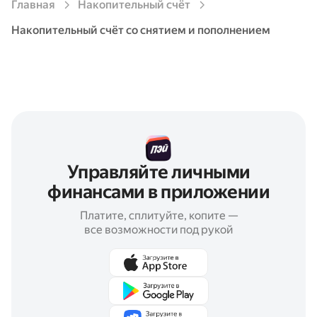
не установлено законом. Мы защищаем
Главная
Накопительный счёт
сбережения как настоящий банк — используем
Накопительный счёт со снятием и пополнением
ту же технику безопасности и хранения денег.
Размер и условия страхового возмещения
установлены Федеральным законом 23.12.2003
№ 177 ФЗ «О страховании вкладов физических
лиц в Российской Федерации»
Управляйте личными
финансами в приложении
Платите, сплитуйте, копите —
все возможности под рукой