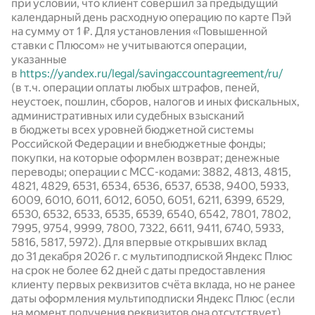
при условии, что клиент совершил за предыдущий
календарный день расходную операцию по карте Пэй
на сумму от 1 ₽. Для установления «Повышенной
ставки с Плюсом» не учитываются операции,
указанные
в
https://yandex.ru/legal/savingaccountagreement/ru/
(в т.ч. операции оплаты любых штрафов, пеней,
неустоек, пошлин, сборов, налогов и иных фискальных,
административных или судебных взысканий
в бюджеты всех уровней бюджетной системы
Российской Федерации и внебюджетные фонды;
покупки, на которые оформлен возврат; денежные
переводы; операции с МСС-кодами: 3882, 4813, 4815,
4821, 4829, 6531, 6534, 6536, 6537, 6538, 9400, 5933,
6009, 6010, 6011, 6012, 6050, 6051, 6211, 6399, 6529,
6530, 6532, 6533, 6535, 6539, 6540, 6542, 7801, 7802,
7995, 9754, 9999, 7800, 7322, 6611, 9411, 6740, 5933,
5816, 5817, 5972). Для впервые открывших вклад
до 31 декабря 2026 г. с мультиподпиской Яндекс Плюс
на срок не более 62 дней с даты предоставления
клиенту первых реквизитов счёта вклада, но не ранее
даты оформления мультиподписки Яндекс Плюс (если
на момент получения реквизитов она отсутствует),