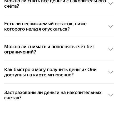
Можно ли снять все деньги с накопительного
счёта?
Да. Можно снять всю сумму, а можно оставить
часть денег и копить дальше. На ставку и другие
Есть ли неснижаемый остаток, ниже
условия накопительного счёта не повлияет
которого нельзя опускаться?
Нет, но проценты начисляются на реальный
остаток
Можно ли снимать и пополнять счёт без
ограничений?
Да. Главное, чтобы не было больше 30 млн ₽
на всех накопительных счетах
Как быстро я могу получить деньги? Они
доступны на карте мгновенно?
Деньги можно вывести в любой момент — это
займёт минуту
Застрахованы ли деньги на накопительных
счетах?
Конечно. До 1,4 млн ₽ под защитой
Агентства
по страхованию вкладов
, если иное