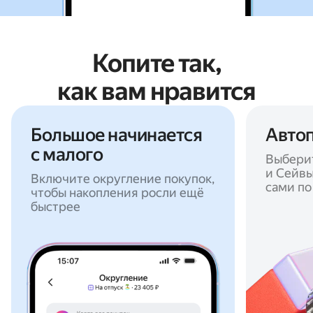
Копите так,
как вам нравится
Большое начинается
Авто
с малого
Выберит
и Сейвы
Включите округление покупок,
сами по
чтобы накопления росли ещё
быстрее