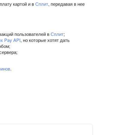
плату картой и в
Сплит
, передавая в нее
закций пользователей в
Сплит
;
x Pay API
, но которые хотят дать
обом;
сервера;
зинов
.