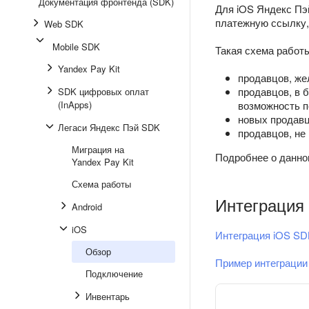
Документация фронтенда (SDK)
Для iOS Яндекс Пэй
платежную ссылку,
Web SDK
Mobile SDK
Такая схема работ
Yandex Pay Kit
продавцов, же
продавцов, в 
SDK цифровых оплат
(InApps)
возможность п
новых продавц
Легаси Яндекс Пэй SDK
продавцов, не
Миграция на
Подробнее о данно
Yandex Pay Kit
Схема работы
Интеграция
Android
iOS
Интеграция iOS SD
Обзор
Пример интеграции
Подключение
Инвентарь