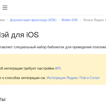
Менеджеру
Разработчику
Менеджеру
ика
Документация фронтенда (SDK)
Mobile SDK
Легаси Яндекс
Интеграция
эй для iOS
Личный кабинет
Аналитика продаж
тавляет специальный набор библиотек для проведения платеже
Создание платежа
Просмотр платежей
Возврат платежей
об интеграции требует настройки
API
.
Тестирование
 о способах интеграции см.
Интеграция Яндекс Пэй и Сплит
Продвижение
ты