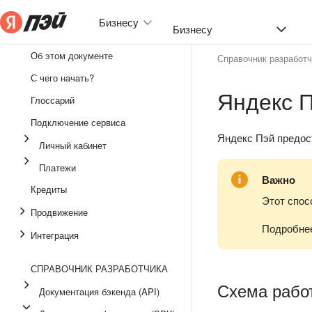
Бизнесу
Бизнесу
Об этом документе
Справочник разработч
Интеграция
С чего начать?
Яндекс П
Личный кабинет
Глоссарий
Платежи
Подключение сервиса
Яндекс Пэй предос
Личный кабинет
Кредиты
Платежи
Продвижение
Важно
Кредиты
Юридические вопросы
Этот спос
Продвижение
Подробнее
Интеграция
СПРАВОЧНИК РАЗРАБОТЧИКА
Схема рабо
Документация бэкенда (API)