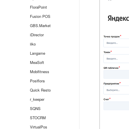
FloraPoint
Fusion POS
GBS.Market
iDirector
iiko
Langame
MeaSoft
Mobifitness
Posiflora
Quick Resto
r_keeper
SQNS
STOCRM
VirtualPos