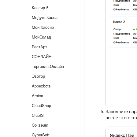
Кассир 5
МодульКасса
Мой Кассир
МойСклад
РестАрт
СОНЛАЙН
Торговля.Онлайн
Эвотор
Appexbots
Arnica
CloudShop
Заполните пар
ClubIS
после этого о
Colizeum
CyberSoft