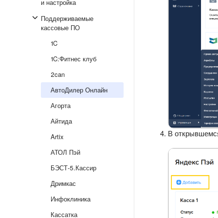
и настройка
Поддерживаемые
кассовые ПО
1C
1C:Фитнес клуб
2can
АвтоДилер Онлайн
Агорта
Айтида
В открывшемс
Artix
АТОЛ Пэй
БЭСТ-5.Кассир
Дримкас
Инфоклиника
Кассатка