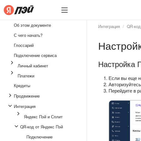
Бизнесу
Бизнесу
Об этом документе
Интеграция
QR‑код
Интеграция
С чего начать?
Настрой
Личный кабинет
Глоссарий
Платежи
Подключение сервиса
Настройка 
Личный кабинет
Кредиты
Платежи
Продвижение
Если вы еще н
Авторизуйтес
Кредиты
Юридические вопросы
Перейдите в 
Продвижение
Интеграция
Яндекс Пэй и Сплит
QR‑код от Яндекс Пэй
Подключение