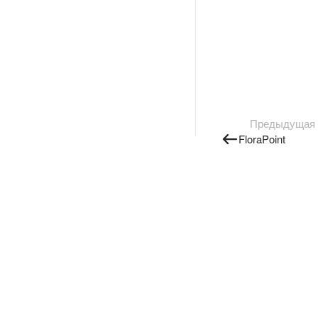
Предыдущая
FloraPoint