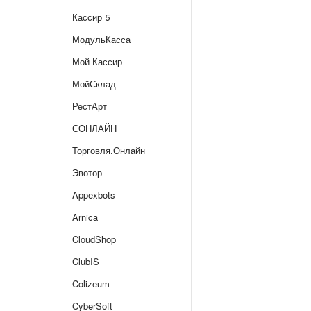
Кассир 5
МодульКасса
Мой Кассир
МойСклад
РестАрт
СОНЛАЙН
Торговля.Онлайн
Эвотор
Appexbots
Arnica
CloudShop
ClubIS
Colizeum
CyberSoft