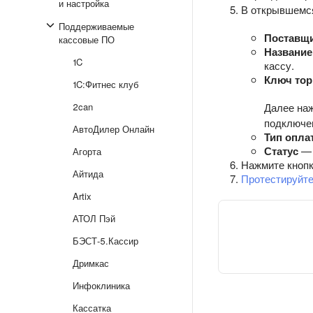
и настройка
В открывшемся
Поддерживаемые
Поставщи
кассовые ПО
Название
1C
кассу.
Ключ тор
1C:Фитнес клуб
2can
Далее на
подключе
АвтоДилер Онлайн
Тип опла
Статус
— 
Агорта
Нажмите кноп
Айтида
Протестируйт
Artix
АТОЛ Пэй
БЭСТ-5.Кассир
Дримкас
Инфоклиника
Кассатка