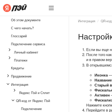
Бизнесу
Бизнесу
Об этом документе
Интеграция
QR‑код
Интеграция
С чего начать?
Настрой
Личный кабинет
Глоссарий
Платежи
Подключение сервиса
Если вы еще н
Личный кабинет
Кредиты
После того ка
и в правом ве
Платежи
Продвижение
В открывшемся
Кредиты
Юридические вопросы
Иконка
— 
Продвижение
Название
Интеграция
Старый 
Фискаль
Яндекс Пэй и Сплит
Активен
Фискали
QR‑код от Яндекс Пэй
Нажмите кноп
Подключение
Перейдите в 