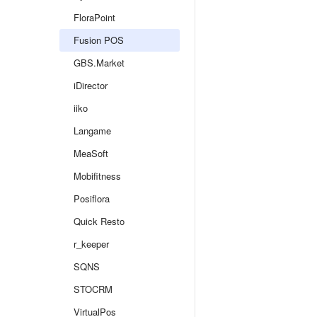
FloraPoint
Fusion POS
GBS.Market
iDirector
iiko
Langame
MeaSoft
Mobifitness
Posiflora
Quick Resto
r_keeper
SQNS
STOCRM
VirtualPos