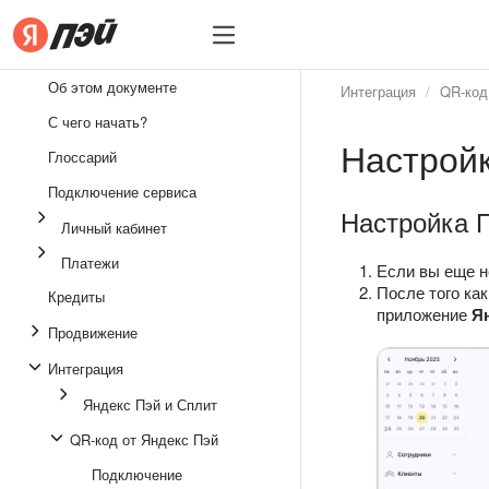
Бизнесу
Бизнесу
Об этом документе
Интеграция
QR‑код
Интеграция
С чего начать?
Настрой
Личный кабинет
Глоссарий
Платежи
Подключение сервиса
Настройка 
Личный кабинет
Кредиты
Платежи
Продвижение
Если вы еще н
После того ка
Кредиты
Юридические вопросы
приложение
Я
Продвижение
Интеграция
Яндекс Пэй и Сплит
QR‑код от Яндекс Пэй
Подключение