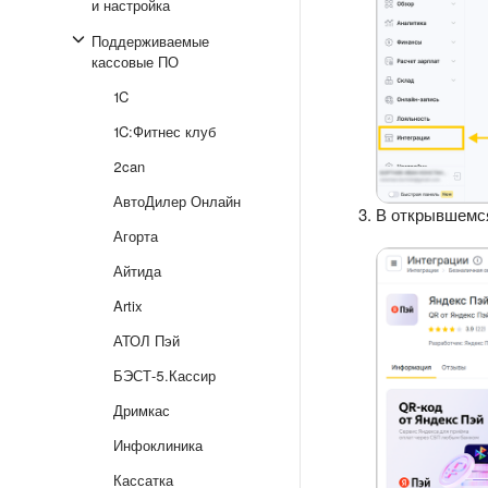
и настройка
Поддерживаемые
кассовые ПО
1C
1C:Фитнес клуб
2can
АвтоДилер Онлайн
В открывшемся
Агорта
Айтида
Artix
АТОЛ Пэй
БЭСТ-5.Кассир
Дримкас
Инфоклиника
Кассатка