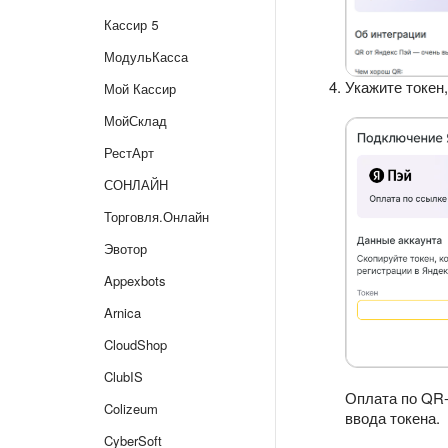
Кассир 5
МодульКасса
Укажите токен
Мой Кассир
МойСклад
РестАрт
СОНЛАЙН
Торговля.Онлайн
Эвотор
Appexbots
Arnica
CloudShop
ClubIS
Оплата по QR-
Colizeum
ввода токена.
CyberSoft