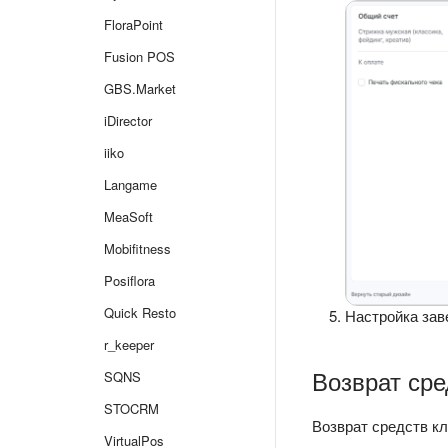
FloraPoint
Fusion POS
GBS.Market
iDirector
iiko
Langame
MeaSoft
Mobifitness
Posiflora
Quick Resto
Настройка зав
r_keeper
Возврат сре
SQNS
STOCRM
Возврат средств к
VirtualPos