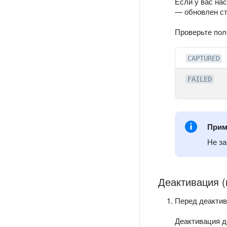
Если у вас на
— обновлен ст
Проверьте по
CAPTURED
FAILED
Прим
Не за
Деактивация 
Перед деакти
Деактивация д