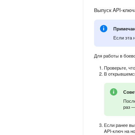
Выпуск API-ключ
Примеча
Если эта 
Для работы в боев
Проверьте, чт
В открывшемся
Сове
После
раз —
Если ранее вы
API-ключ на н