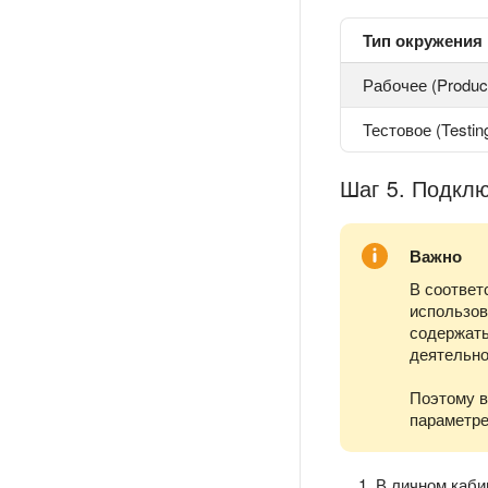
Тип окружения
Рабочее (Product
Тестовое (Testin
Шаг 5. Подклю
Важно
В соответ
использов
содержать
деятельно
Поэтому 
параметр
В личном каби