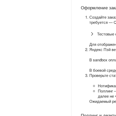
Оформление зак
Создайте зак
требуется — Q
Тестовые
Для отображен
Яндекс Пэй ве
В sandbox опл
В боевой сред
Проверьте ста
Нотифика
Поллинг 
далее не 
Ожидаемый рез
Поллинг и деакт