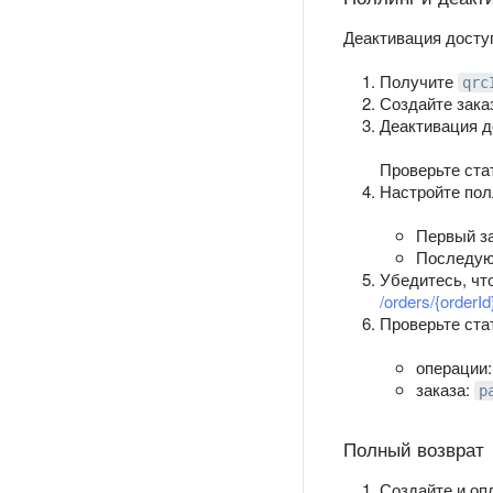
Деактивация досту
Получите
qrc
Создайте зак
Деактивация д
Проверьте ста
Настройте пол
Первый за
Последующ
Убедитесь, чт
/orders/{orderId
Проверьте ста
операции
заказа:
p
Полный возврат
Создайте и оп