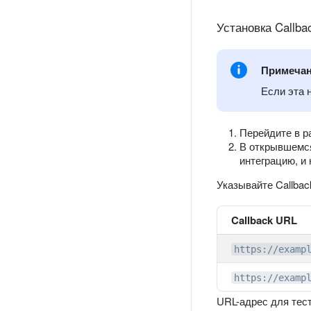
Установка Callba
Примеча
Если эта 
Перейдите в 
В открывшемся
интеграцию, и
Указывайте Callba
Callback URL
https://examp
https://examp
URL-адрес для тест