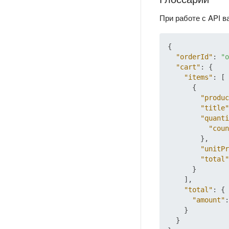
При работе с API в
{
"orderId"
:
"o
"cart"
:
{
"items"
:
[
{
"produc
"title"
"quanti
"coun
}
,
"unitPr
"total"
}
]
,
"total"
:
{
"amount"
:
}
}