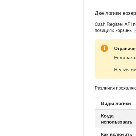
Две логики возв
Cash Register API 
позициях корзины
Ограниче
Если зака
Нельзя см
Различия проявля
Виды логики
Когда
использовать
Как включить