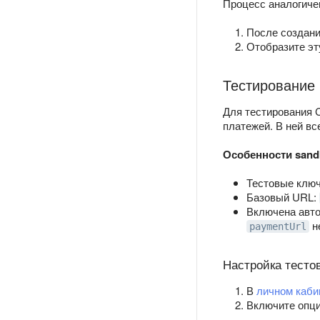
Процесс аналогич
После создан
Отобразите эт
Тестирование
Для тестирования C
платежей. В ней вс
Особенности sand
Тестовые ключ
Базовый URL:
Включена авто
н
paymentUrl
Настройка тесто
В
личном каби
Включите опц