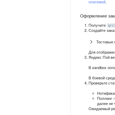
платежей
.
Оформление зака
Получите
qrc
Создайте зак
Тестовые
Для отображен
Яндекс Пэй ве
В sandbox опл
В боевой сред
Проверьте ста
Нотифика
Поллинг 
далее не 
Ожидаемый рез