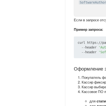
SoftwareAutho
Если в запросе от
Пример запроса:
curl https://pa
  --header 
'Aut
  --header 
'So
Оформление з
Покупатель фо
Кассир фиксир
Кассир выбир
Кассовое ПО п
для
стат
для
дина