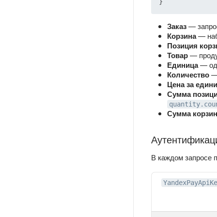
}
Заказ
— запро
Корзина
— наб
Позиция кор
Товар
— продук
Единица
— одн
Количество
— 
Цена за един
Сумма позиц
quantity.cou
Сумма корзи
Аутентификац
В каждом запросе 
YandexPayApiK