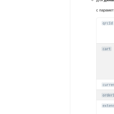
с парамет
qrcId
cart
curre
order
exten