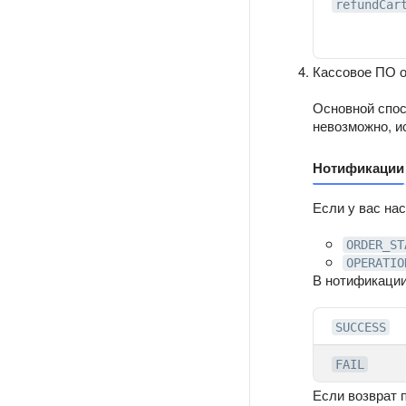
refundCar
Кассовое ПО о
Основной спос
невозможно, и
Нотификации
Если у вас на
ORDER_ST
OPERATIO
В нотификаци
SUCCESS
FAIL
Если возврат 