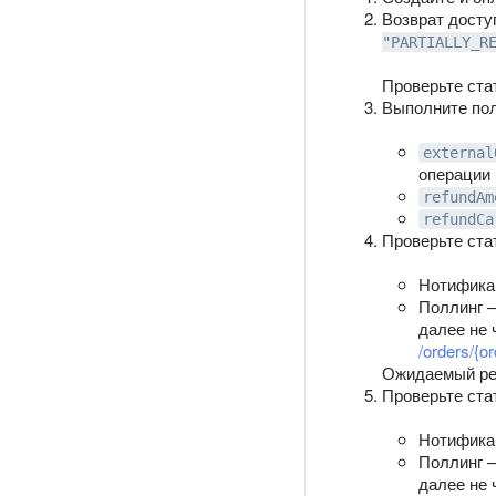
Возврат досту
"PARTIALLY_R
Проверьте ста
Выполните по
external
операции 
refundAm
refundCa
Проверьте ста
Нотифика
Поллинг 
далее не 
/orders/{or
Ожидаемый ре
Проверьте ста
Нотифика
Поллинг 
далее не 