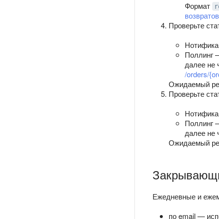
Формат
r
возвратов
Проверьте ста
Нотифика
Поллинг 
далее не 
/orders/{or
Ожидаемый ре
Проверьте ста
Нотифика
Поллинг 
далее не 
Ожидаемый ре
Закрывающ
Ежедневные и ежем
по email — ис