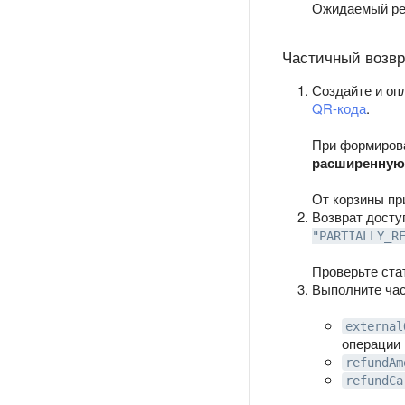
Ожидаемый ре
Частичный возвр
Создайте и оп
QR-кода
.
При формиров
расширенную
От корзины пр
Возврат досту
"PARTIALLY_R
Проверьте ста
Выполните ча
external
операции 
refundAm
refundCa