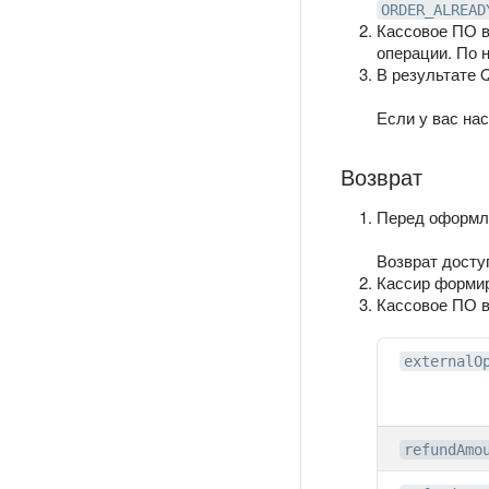
ORDER_ALREAD
Кассовое ПО 
операции. По 
В результате 
Если у вас на
Возврат
Перед оформл
Возврат досту
Кассир формир
Кассовое ПО 
externalO
refundAmo