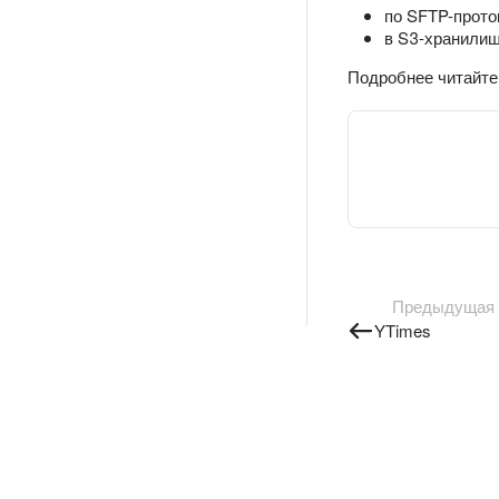
по SFTP-прото
в S3-хранилищ
Подробнее читайте
Предыдущая
YTimes